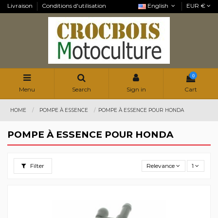
Livraison
Conditions d'utilisation
English
EUR €
0
Menu
Search
Sign in
Cart
HOME
POMPE À ESSENCE
POMPE À ESSENCE POUR HONDA
POMPE À ESSENCE POUR HONDA
Filter
Relevance
1