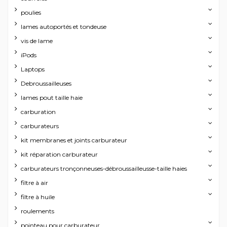
poulies
lames autoportés et tondeuse
vis de lame
iPods
Laptops
Debroussailleuses
lames pout taille haie
carburation
carburateurs
kit membranes et joints carburateur
kit réparation carburateur
carburateurs tronçonneuses-débroussailleusse-taille haies
filtre à air
filtre à huile
roulements
pointeau pour carburateur