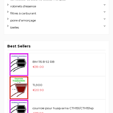
robinets d'essence
filtres à carburant
poire d'amorçage
bielles
Best Sellers
BM 115 B 92 RB
€39.00
TL900
€20.90
courroie pour husqvarna CTH151/CTH151xp