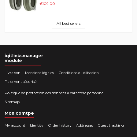
€109.00
All best sellers
iqitlinksmanager
module
Livraison
Mentions légales
Conditions d'utilisation
Paiement sécurisé
Politique de protection des données à caractère personnel
Sitemap
Mon comtpe
My account
Identity
Order history
Addresses
Guest tracking