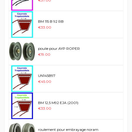
€37.00
BM 115 B 92 RB
€33.00
poulie pour AYP ROPER
€19.00
UN145B97
€45.00
BM 12,5 M92 EJA (2001)
€33.00
roulement pour embrayage noram