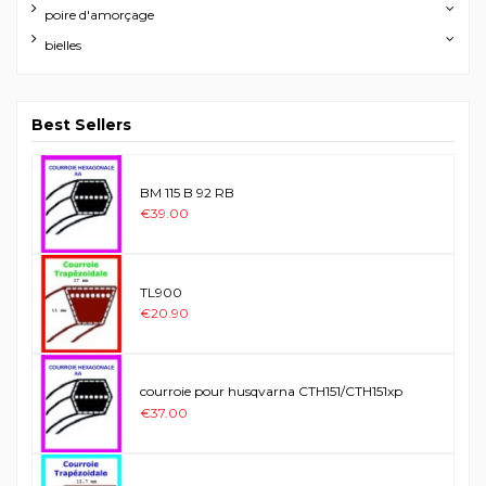
poire d'amorçage
bielles
Best Sellers
BM 115 B 92 RB
€39.00
TL900
€20.90
courroie pour husqvarna CTH151/CTH151xp
€37.00