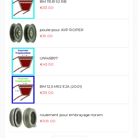
BM 115 B 92 RB
€33.00
poulie pour AYP ROPER
€19.00
UN145B97
€45.00
BM 12,5 M92 EJA (2001)
€33.00
roulement pour embrayage noram
€109.00