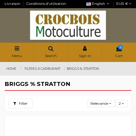
Livraison
Conditions d'utilisation
English
EUR €
0
Menu
Search
Sign in
Cart
HOME
FILTRES À CARBURANT
BRIGGS % STRATTON
BRIGGS % STRATTON
Filter
Relevance
2