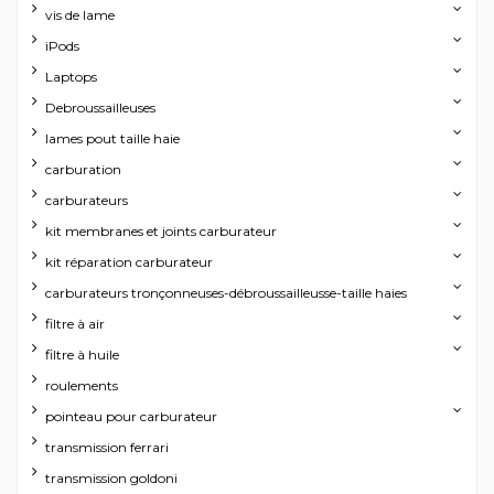
vis de lame
iPods
Laptops
Debroussailleuses
lames pout taille haie
carburation
carburateurs
kit membranes et joints carburateur
kit réparation carburateur
carburateurs tronçonneuses-débroussailleusse-taille haies
filtre à air
filtre à huile
roulements
pointeau pour carburateur
transmission ferrari
transmission goldoni