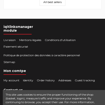
All best sellers
iqitlinksmanager
module
Livraison
Mentions légales
Conditions d'utilisation
Paiement sécurisé
Politique de protection des données à caractère personnel
Sitemap
Mon comtpe
My account
Identity
Order history
Addresses
Guest tracking
Contact us
This site uses cookies to ensure the proper functioning of the shop
(basket, login), measure traffic and improve your experience. By
Crocbois-motoculture.com
continuing to browse, you accept their use. For more information,
0624436257
50 route de Villefort 48800 Pied-de-Borne