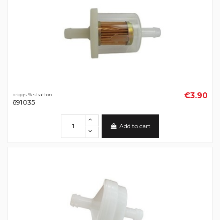
€3.90
briggs % stratton
691035
Add to cart