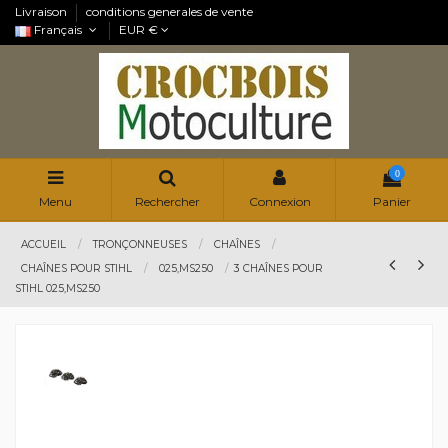
Livraison
conditions generales de vente
Français
EUR €
0
Menu
Rechercher
Connexion
Panier
ACCUEIL
TRONÇONNEUSES
CHAÎNES
CHAÎNES POUR STIHL
025,MS250
3 CHAÎNES POUR
STIHL 025,MS250