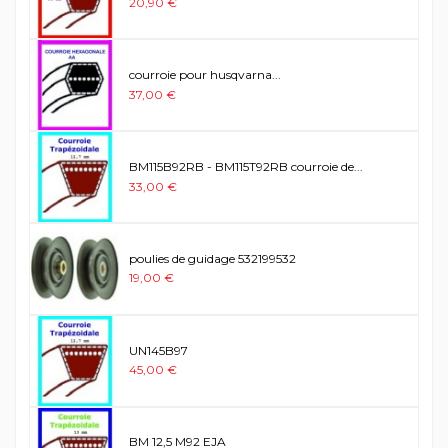
20,90 €
courroie pour husqvarna...
37,00 €
BM115B92RB - BM115T92RB courroie de...
33,00 €
poulies de guidage 532199532
19,00 €
UN145B97
45,00 €
BM 12,5 M92 EJA