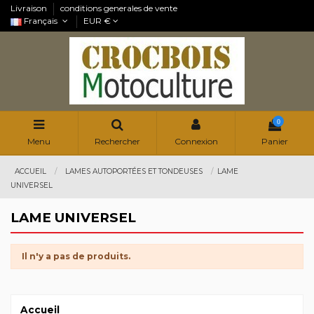
Livraison
conditions generales de vente
Français
EUR €
0
Menu
Rechercher
Connexion
Panier
ACCUEIL
LAMES AUTOPORTÉES ET TONDEUSES
LAME
UNIVERSEL
LAME UNIVERSEL
Il n'y a pas de produits.
Accueil