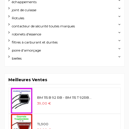
échappements
joint de culasse
Rotules
contacteur de sécurité toutes marques
robinets d'essence
filtres à carburant et durites
poire d'amorçage
bielles
Meilleures Ventes
BM 115 B 92 RB - BM 115 T 92RB...
39,00 €
TL900