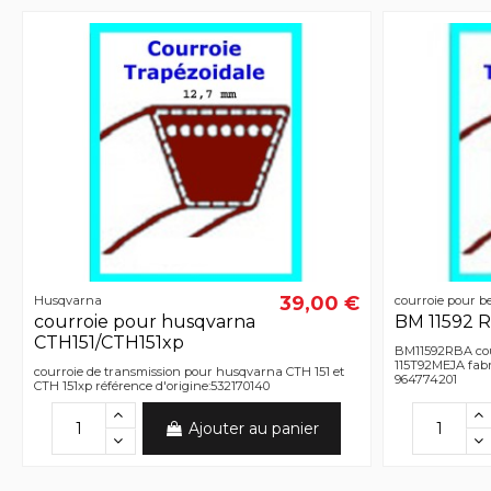
39,00 €
Husqvarna
courroie pour b
courroie pour husqvarna
BM 11592 
CTH151/CTH151xp
BM11592RBA cou
115T92MEJA fabr
courroie de transmission pour husqvarna CTH 151 et
964774201
CTH 151xp référence d'origine:532170140
Ajouter au panier