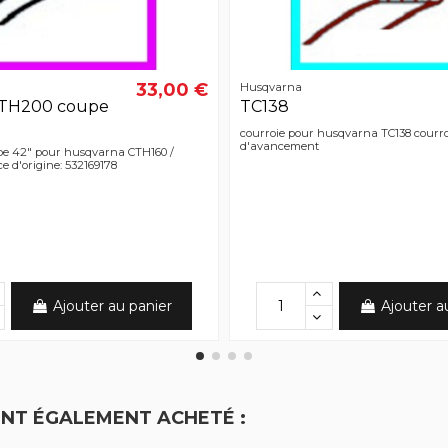
33,00 €
Husqvarna
CTH200 coupe
TC138
courroie pour husqvarna TC138 courro
d'avancement
pe 42" pour husqvarna CTH160 /
e d'origine: 532169178
Ajouter au panier
Ajouter a
ONT ÉGALEMENT ACHETÉ :