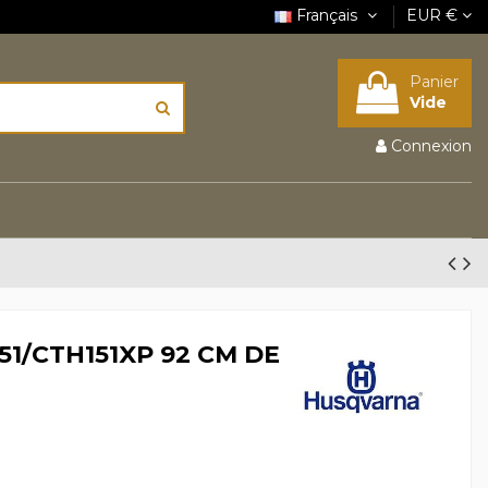
Français
EUR €
Panier
Vide
Connexion
1/CTH151XP 92 CM DE