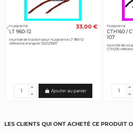
33,00 €
Husqvarna
Husqvarna
LT 960-12
CTH160 / 
107
courroie de traction pour husqvarna LT 960-12
référence d'origine: 532125907
courroie de cou
CTH200 référenc
Ajouter au panier
LES CLIENTS QUI ONT ACHETÉ CE PRODUIT 