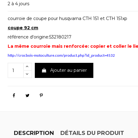
2 à 4 jours
courroie de coupe pour husqvarna CTH 151 et CTH 151xp
coupe 92 cm
référence d'origine:532180217
La même courroie mais renforcée: copier et coller le l
http://crocbois-motoculture.com/product.php?id_product=4532
Ajouter au panier
DESCRIPTION
DÉTAILS DU PRODUIT