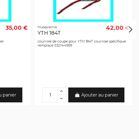
35,00 €
42,00 €
Husqvarna
YTH 184T
ie
courroie de coupe pour YTH 184T courroie spécifique
remplace 532144959
u panier
Ajouter au panier