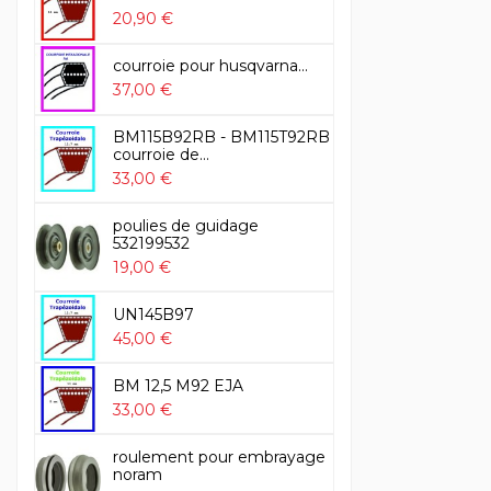
20,90 €
courroie pour husqvarna...
37,00 €
BM115B92RB - BM115T92RB
courroie de...
33,00 €
poulies de guidage
532199532
19,00 €
UN145B97
45,00 €
BM 12,5 M92 EJA
33,00 €
roulement pour embrayage
noram