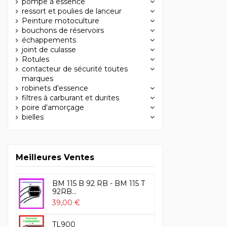
pompe à essence
ressort et poulies de lanceur
Peinture motoculture
bouchons de réservoirs
échappements
joint de culasse
Rotules
contacteur de sécurité toutes
marques
robinets d'essence
filtres à carburant et durites
poire d'amorçage
bielles
Meilleures Ventes
BM 115 B 92 RB - BM 115 T
92RB...
39,00 €
TL900