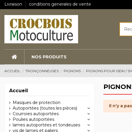
Livraison
conditions generales de vente
NOS PRODUITS
ACCUEIL
TRONÇONNEUSES
PIGNONS
PIGNONS POUR ISEKI / S
PIGNONS
Accueil
Masques de protection
Il n'y a pa
Autoportées (toutes les pièces)
Courroies autoportées
Poulies autoportées
lames autoportées et tondeuses
vis de lames et paliers