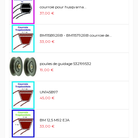
courroie pour husqvarna...
37,00 €
BM115B92RB - BM115T92RB courroie de...
33,00 €
poulies de guidage 532199532
19,00 €
UN145B97
45,00 €
BM 12,5 M92 EJA
33,00 €