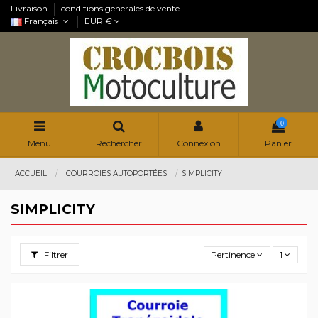
Livraison
conditions generales de vente
Français
EUR €
0
Menu
Rechercher
Connexion
Panier
ACCUEIL
COURROIES AUTOPORTÉES
SIMPLICITY
SIMPLICITY
Filtrer
Pertinence
1