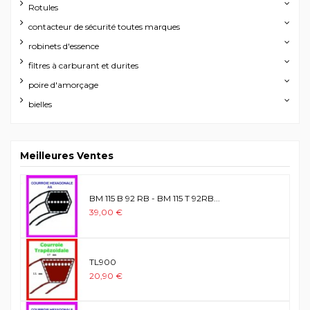
Rotules
contacteur de sécurité toutes marques
robinets d'essence
filtres à carburant et durites
poire d'amorçage
bielles
Meilleures Ventes
BM 115 B 92 RB - BM 115 T 92RB...
39,00 €
TL900
20,90 €