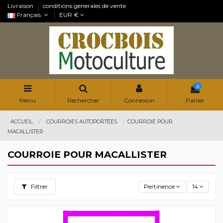
Livraison
conditions generales de vente
Français
EUR €
0
Menu
Rechercher
Connexion
Panier
ACCUEIL
COURROIES AUTOPORTÉES
COURROIE POUR
MACALLISTER
COURROIE POUR MACALLISTER
Filtrer
Pertinence
14