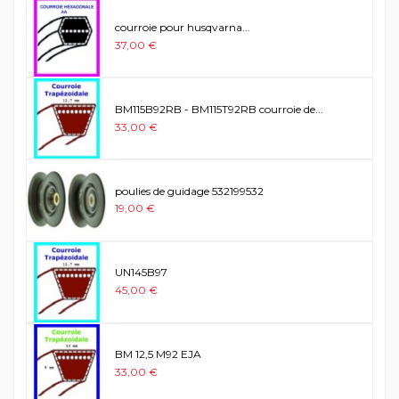
courroie pour husqvarna...
37,00 €
BM115B92RB - BM115T92RB courroie de...
33,00 €
poulies de guidage 532199532
19,00 €
UN145B97
45,00 €
BM 12,5 M92 EJA
33,00 €