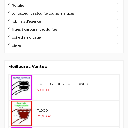
Rotules
contacteur de sécurité toutes marques
robinets d'essence
filtres à carburant et durites
poire d'amorçage
bielles
Meilleures Ventes
BM 115 B 92 RB - BM 115 T 92RB...
39,00 €
TL900
20,90 €