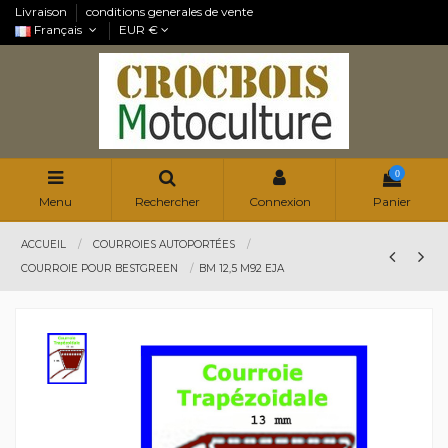
Livraison
conditions generales de vente
Français
EUR €
0
Menu
Rechercher
Connexion
Panier
ACCUEIL
COURROIES AUTOPORTÉES
COURROIE POUR BESTGREEN
BM 12,5 M92 EJA