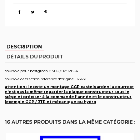
DESCRIPTION
DÉTAILS DU PRODUIT
courroie pour bestgreen BM 12,5 M92EJA
courroie de traction référence d'origine: 165631
attention il existe un montage GGP castelgarden la courroie
n'est pas la même regarder la plaque constructeur sous le
siège et préciser à la commande l'année et le constructeur
(exemple GGP / JTP et mécanique ou hydro
16 AUTRES PRODUITS DANS LA MÊME CATÉGORIE :