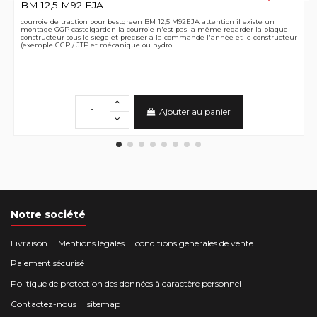
BM 12,5 M92 EJA
courroie de traction pour bestgreen BM 12,5 M92EJA attention il existe un
montage GGP castelgarden la courroie n'est pas la même regarder la plaque
constructeur sous le siège et préciser à la commande l'année et le constructeur
(exemple GGP / JTP et mécanique ou hydro
Ajouter au panier
Notre société
Livraison
Mentions légales
conditions generales de vente
Paiement sécurisé
Politique de protection des données à caractère personnel
Contactez-nous
sitemap