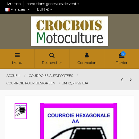
Livraison
conditions generales de vente
Français
EUR €
0
Menu
Rechercher
Connexion
Panier
ACCUEIL
COURROIES AUTOPORTÉES
COURROIE POUR BESTGREEN
BM 12,5 M92 EJA