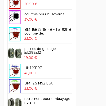
20,90 €
courroie pour husqvarna...
37,00 €
BM115B92RB - BM115T92RB
courroie de...
33,00 €
poulies de guidage
532199532
19,00 €
UN145B97
45,00 €
BM 12,5 M92 EJA
33,00 €
roulement pour embrayage
noram