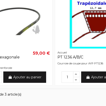
59,00 €
Accueil
hexagonale
PT 1236 A/B/C
Courroie de coupe pour AYP PT1236
 renforcée
Ajouter au panier
Ajouter a
e 3 article(s)