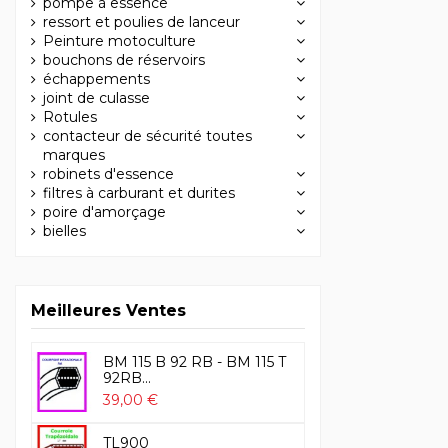
pompe à essence
ressort et poulies de lanceur
Peinture motoculture
bouchons de réservoirs
échappements
joint de culasse
Rotules
contacteur de sécurité toutes
marques
robinets d'essence
filtres à carburant et durites
poire d'amorçage
bielles
Meilleures Ventes
BM 115 B 92 RB - BM 115 T
92RB...
39,00 €
TL900