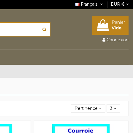
Français
EUR €
Panier
Vide
Connexion
Pertinence
3