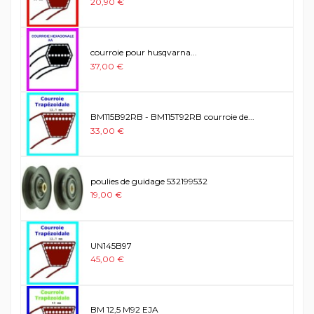
20,90 €
courroie pour husqvarna...
37,00 €
BM115B92RB - BM115T92RB courroie de...
33,00 €
poulies de guidage 532199532
19,00 €
UN145B97
45,00 €
BM 12,5 M92 EJA