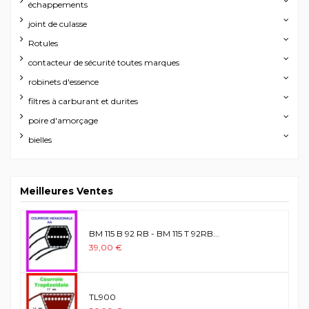
échappements
joint de culasse
Rotules
contacteur de sécurité toutes marques
robinets d'essence
filtres à carburant et durites
poire d'amorçage
bielles
Meilleures Ventes
BM 115 B 92 RB - BM 115 T 92RB...
39,00 €
TL900