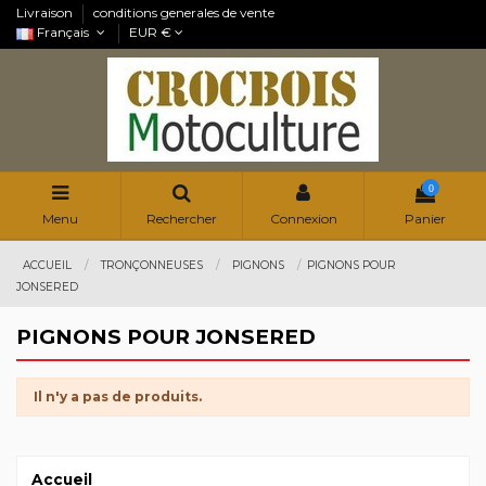
Livraison
conditions generales de vente
Français
EUR €
0
Menu
Rechercher
Connexion
Panier
ACCUEIL
TRONÇONNEUSES
PIGNONS
PIGNONS POUR
JONSERED
PIGNONS POUR JONSERED
Il n'y a pas de produits.
Accueil