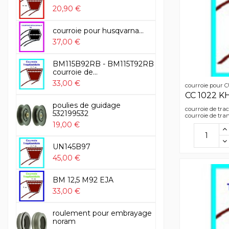
20,90 €
courroie pour husqvarna...
37,00 €
BM115B92RB - BM115T92RB
courroie de...
33,00 €
courroie pour
CC 1022 K
poulies de guidage
courroie de tra
532199532
courroie de tra
19,00 €
UN145B97
45,00 €
BM 12,5 M92 EJA
33,00 €
roulement pour embrayage
noram