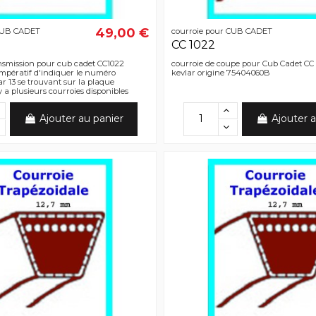
49,00 €
 CUB CADET
courroie pour CUB CADET
CC 1022
nsmission pour cub cadet CC1022
courroie de coupe pour Cub Cadet CC 
 impératif d'indiquer le numéro
kevlar origine 75404060B
 13 se trouvant sur la plaque
y a plusieurs courroies disponibles
Ajouter au panier
Ajouter a