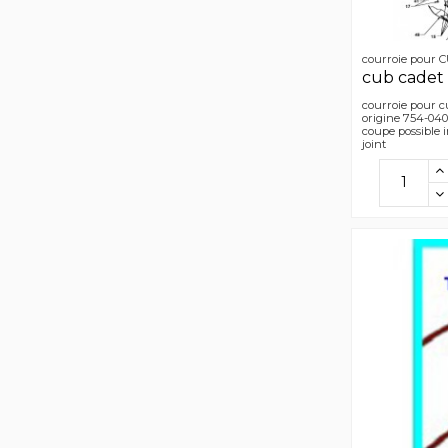
courroie pour
cub cadet
courroie pour c
origine 754-040
coupe possible 
joint