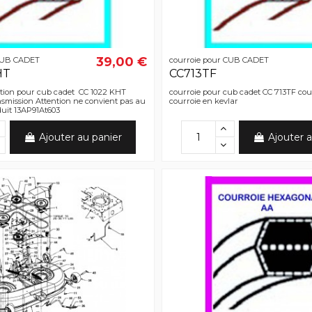
39,00 €
 CUB CADET
courroie pour CUB CADET
HT
CC713TF
ction pour cub cadet CC 1022 KHT
courroie pour cub cadet CC 713TF cou
nsmission Attention ne convient pas au
courroie en kevlar
uit 13AP91At603
Ajouter au panier
Ajouter a