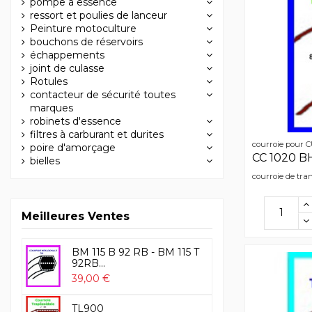
pompe à essence
ressort et poulies de lanceur
Peinture motoculture
bouchons de réservoirs
échappements
joint de culasse
Rotules
contacteur de sécurité toutes
marques
robinets d'essence
filtres à carburant et durites
courroie pour
poire d'amorçage
CC 1020 B
bielles
courroie de tr
Meilleures Ventes
BM 115 B 92 RB - BM 115 T
92RB...
39,00 €
TL900