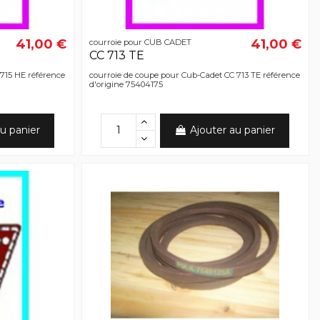
41,00 €
41,00 €
courroie pour CUB CADET
CC 713 TE
 715 HE référence
courroie de coupe pour Cub-Cadet CC 713 TE référence
d'origine 75404175
u panier
Ajouter au panier