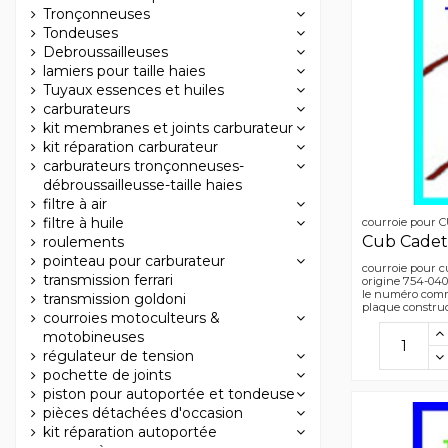
Tronçonneuses
Tondeuses
Debroussailleuses
lamiers pour taille haies
Tuyaux essences et huiles
carburateurs
kit membranes et joints carburateur
kit réparation carburateur
carburateurs tronçonneuses-
débroussailleusse-taille haies
filtre à air
filtre à huile
courroie pour
Cub Cadet
roulements
pointeau pour carburateur
courroie pour c
transmission ferrari
origine 754-0404
le numéro comm
transmission goldoni
plaque constru
courroies motoculteurs &
motobineuses
régulateur de tension
pochette de joints
piston pour autoportée et tondeuse
pièces détachées d'occasion
kit réparation autoportée