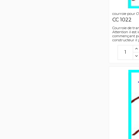
courroie pour
CC 1022
Courroie de tra
Attention il est
commençant par
constructeur il 