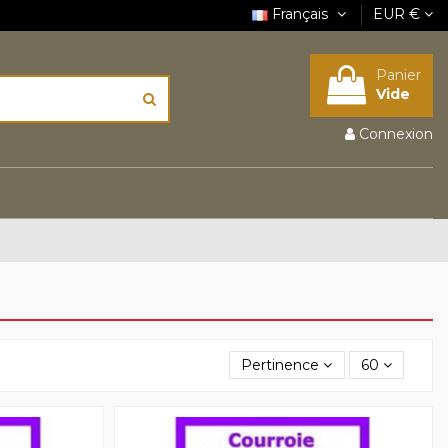
Français
EUR €
Panier
Vide
Connexion
Pertinence
60