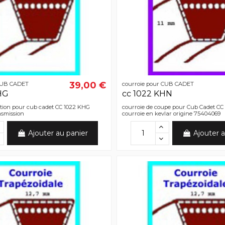
39,00 €
 CUB CADET
courroie pour CUB CADET
HG
cc 1022 KHN
ction pour cub cadet CC 1022 KHG
courroie de coupe pour Cub Cadet C
nsmission
courroie en kevlar origine 75404069
Ajouter au panier
Ajouter a