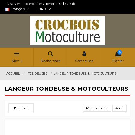
Livraison
conditions generales de vente
Français
EUR €
0
Menu
Rechercher
Connexion
Panier
ACCUEIL
TONDEUSES
LANCEUR TONDEUSE & MOTOCULTEURS
LANCEUR TONDEUSE & MOTOCULTEURS
Filtrer
Pertinence
43