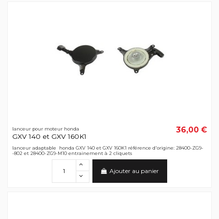
36,00 €
lanceur pour moteur honda
GXV 140 et GXV 160K1
lanceur adaptable honda GXV 140 et GXV 160K1 référence d'origine: 28400-ZG9-
-802 et 28400-ZG9-M10 entrainement à 2 cliquets
Ajouter au panier