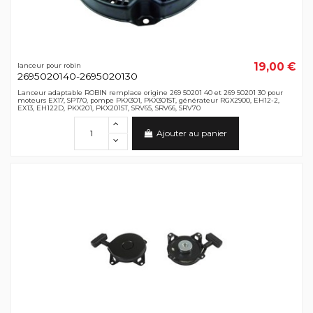
19,00 €
lanceur pour robin
2695020140-2695020130
Lanceur adaptable ROBIN remplace origine 269 50201 40 et 269 50201 30 pour
moteurs EX17, SP170, pompe PKX301, PKX301ST, générateur RGX2900, EH12-2,
EX13, EH122D, PKX201, PKX201ST, SRV65, SRV66, SRV70
Ajouter au panier