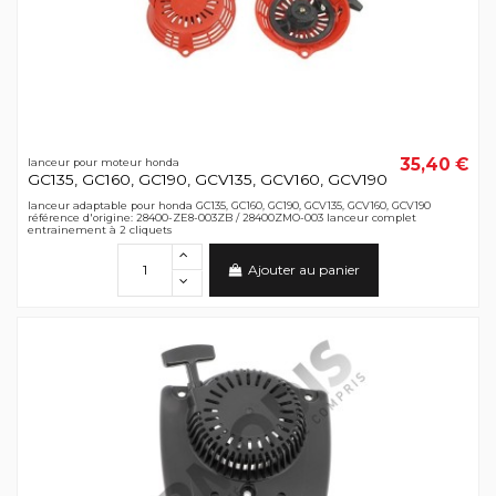
35,40 €
lanceur pour moteur honda
GC135, GC160, GC190, GCV135, GCV160, GCV190
lanceur adaptable pour honda GC135, GC160, GC190, GCV135, GCV160, GCV190
référence d'origine: 28400-ZE8-003ZB / 28400ZMO-003 lanceur complet
entrainement à 2 cliquets
Ajouter au panier