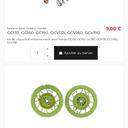
9,00 €
lanceur pour moteur honda
GC135, GC160, GC190, GCV135, GCV160, GCV190.
kit de cliquets d'entrainement pour honda GC135, GC160, GC190, GCV135, GCV160,
GCV190.
Ajouter au panier