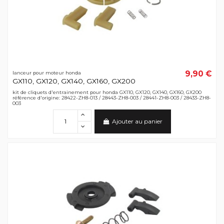
9,90 €
lanceur pour moteur honda
GX110, GX120, GX140, GX160, GX200
kit de cliquets d'entrainement pour honda GX110, GX120, GX140, GX160, GX200
référence d'origine: 28422-ZH8-013 / 28443-ZH8-003 / 28441-ZH8-003 / 28433-ZH8-
003
Ajouter au panier