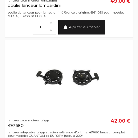
49,00 €
lanceur pour moteur lombardini
poulie lanceur lombardini
poulie de lanceur pour lombardini référence d'origine: 6961-029 pour modèles
3LD510, LDA450 à LDA510
Ajouter au panier
42,00 €
lanceur pour moteur briggs
497680
lanceur adaptable briggs stratton référence d'origine: 497680 lanceur complet
pour modèles QUANTUM et EUROPA jusqu'à 2004