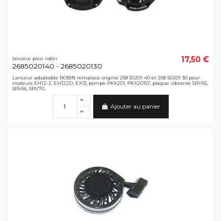
17,50 €
lanceur pour robin
2685020140 - 2685020130
Lanceur adaptable ROBIN remplace origine 268 50201 40 et 268 50201 30 pour
moteurs EH12-2, EH122D, EX13, pompe PKX201, PKX201ST, plaque vibrante SRV65,
SRV66, SRV70.
Ajouter au panier