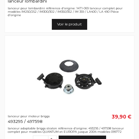
lanceur lombardini
lanceur pour lombardini référence d'origine: 1471-069 lanceur complet pour
modèles IM250/252 / IM300/302 / IM350/352 / IM 359 / LA400 / LA 490 Pièce
d'origine
Voir le produit
39,90 €
lanceur pour moteur briggs
493295 / 497598
lanceur adaptable briggs straton référence d'origine: 493295 / 497598 lanceur
complet pour modèles QUANTUM et EUROPA jusque 2004 modèles 099772