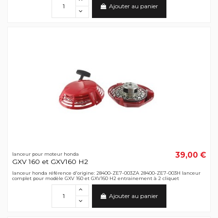
Ajouter au panier
39,00 €
lanceur pour moteur honda
GXV 160 et GXV160 H2
lanceur honda référence d'origine: 28400-ZE7-003ZA 28400-ZE7-003H lanceur
complet pour modèle GXV 160 et GXV160 H2 entrainement à 2 cliquet
Ajouter au panier