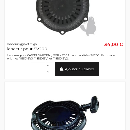
34,00 €
lanceurs ggp et stiga
lanceur pour SV200
Lanceur pour CASTELGARDEN / GGP / STIGA pour modèles SV200. Remplace
origines 18550161/0, 118550161/1 et 118550161/2.
Ajouter au panier