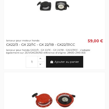
59,00 €
lanceur pour moteur honda
GX22/3 - GX 22/1C - GX 22/1B - GX22/31CC
lanceur pour honda GX22/3 - GX 22/1C - GX 22/1B - GX22/31CC - s'adapte
également sur ZE/VOAG34/160 référence d'origine: 28400-ZM3-003
Ajouter au panier