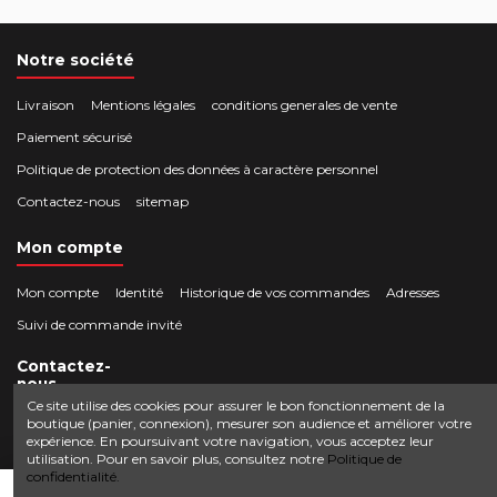
Notre société
Livraison
Mentions légales
conditions generales de vente
Paiement sécurisé
Politique de protection des données à caractère personnel
Contactez-nous
sitemap
Mon compte
Mon compte
Identité
Historique de vos commandes
Adresses
Suivi de commande invité
Contactez-
nous
Ce site utilise des cookies pour assurer le bon fonctionnement de la
boutique (panier, connexion), mesurer son audience et améliorer votre
Crocbois-motoculture.com
expérience. En poursuivant votre navigation, vous acceptez leur
0624436257
50 route de Villefort 48800 Pied-de-Borne
utilisation. Pour en savoir plus, consultez notre
Politique de
confidentialité.
contact@crocbois-motoculture.com