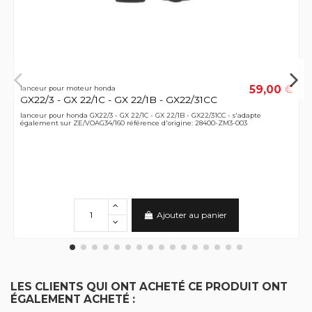
59,00 €
lanceur pour moteur honda
GX22/3 - GX 22/1C - GX 22/1B - GX22/31CC
lanceur pour honda GX22/3 - GX 22/1C - GX 22/1B - GX22/31CC - s'adapte
également sur ZE/VOAG34/160 référence d'origine: 28400-ZM3-003
Ajouter au panier
LES CLIENTS QUI ONT ACHETÉ CE PRODUIT ONT
ÉGALEMENT ACHETÉ :