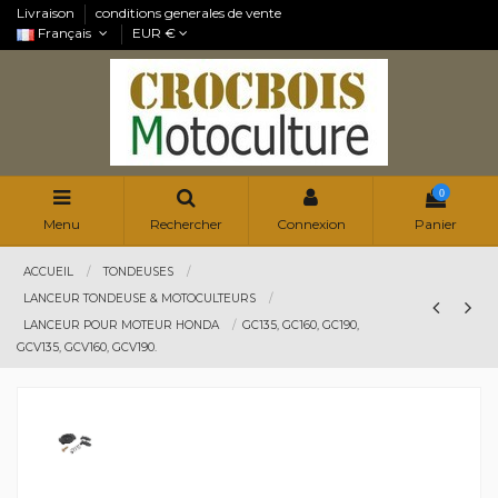
Livraison
conditions generales de vente
Français
EUR €
0
Menu
Rechercher
Connexion
Panier
ACCUEIL
TONDEUSES
LANCEUR TONDEUSE & MOTOCULTEURS
LANCEUR POUR MOTEUR HONDA
GC135, GC160, GC190,
GCV135, GCV160, GCV190.