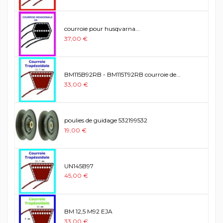
courroie pour husqvarna...
37,00 €
BM115B92RB - BM115T92RB courroie de...
33,00 €
poulies de guidage 532199532
19,00 €
UN145B97
45,00 €
BM 12,5 M92 EJA
33,00 €