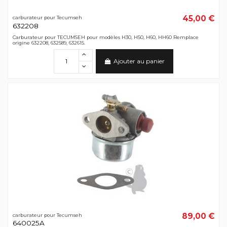
45,00 €
carburateur pour Tecumseh
632208
Carburateur pour TECUMSEH pour modèles H30, H50, H60, HH60 Remplace
origine 632208, 632589, 632615.
Ajouter au panier
89,00 €
carburateur pour Tecumseh
640025A