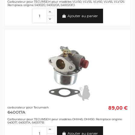
Carburateur pour TECUMSEH pour modèles VLV50, VLV55, VLV60, VLV66, VLV126.
Remplace origine 640020, 640020A, 640020FJ.
Ajouter au panier
89,00 €
carburateur pour Tecumseh
640017A
Carburateur pour TECUMSEH pour modèles OHH45, OHH50. Remplace origine
640017, 640017A, 640017B.
Ajouter au panier