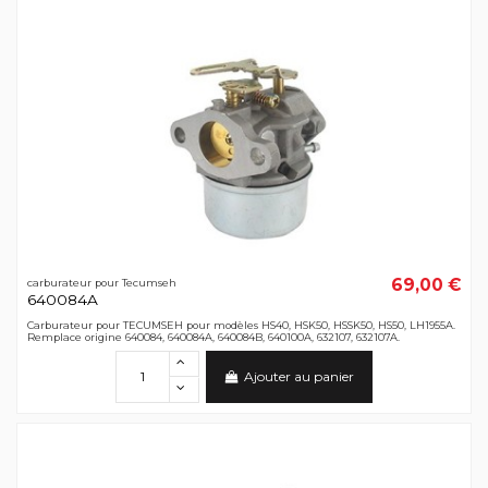
69,00 €
carburateur pour Tecumseh
640084A
Carburateur pour TECUMSEH pour modèles HS40, HSK50, HSSK50, HS50, LH1955A.
Remplace origine 640084, 640084A, 640084B, 640100A, 632107, 632107A.
Ajouter au panier