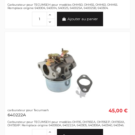
Carburateur pour TECUMSEH pour modèles OHH50, OHH55, OHH60, OHH65.
Remplace origine 640004, 640014, 640025, 640025A, 640025B, 640304.
Ajouter au panier
45,00 €
carburateur pour Tecumseh
640222A
Carburateur pour TECUMSEH pour modèles OH195, OH195EA, OH195EP, OH195XA,
OH195XP. Remplace origine 640060A, 640222A, 640305, 640306A, 640340, 640346.