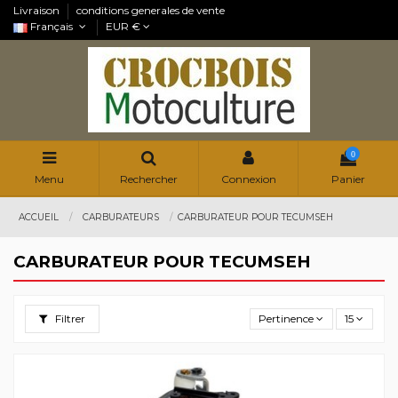
Livraison
conditions generales de vente
Français
EUR €
0
Menu
Rechercher
Connexion
Panier
ACCUEIL
CARBURATEURS
CARBURATEUR POUR TECUMSEH
CARBURATEUR POUR TECUMSEH
Filtrer
Pertinence
15