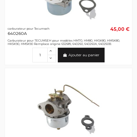
45,00 €
carburateur pour Tecumseh
640260A
Carburateur pour TECUMSEH pour modèles HM70, HM80, HKSK80, HMSK80,
HKSK90, HMSK90 Remplace origine 632689, 640260, 640260A, 640260B.
Ajouter au panier