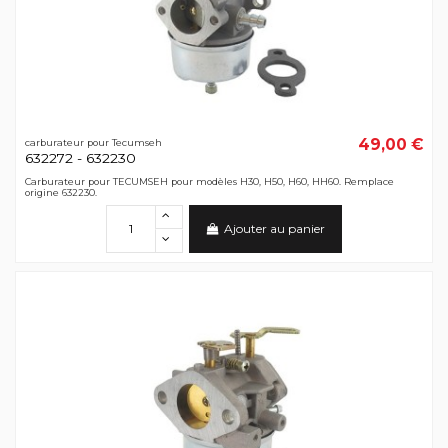
49,00 €
carburateur pour Tecumseh
632272 - 632230
Carburateur pour TECUMSEH pour modèles H30, H50, H60, HH60. Remplace
origine 632230.
Ajouter au panier