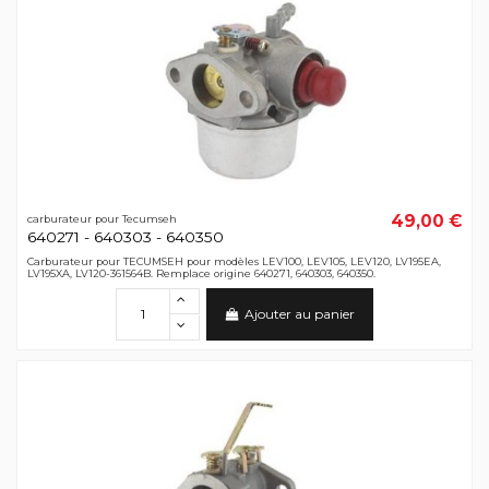
49,00 €
carburateur pour Tecumseh
640271 - 640303 - 640350
Carburateur pour TECUMSEH pour modèles LEV100, LEV105, LEV120, LV195EA,
LV195XA, LV120-361564B. Remplace origine 640271, 640303, 640350.
Ajouter au panier