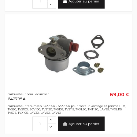
Ajouter au panier
69,00 €
carburateur pour Tecumseh
642795A
carburateur tecumseh 642795A - 632795A pour moteur vantage et prisma ELV,
TVS90, TVS100, ECV100, TVS120, TVS105, TVS115, TVXL90, TNT120, LAV35, TVXL115,
TVS75, TVX105, LAV30, LAV50, LAV40 .
Ajouter au panier