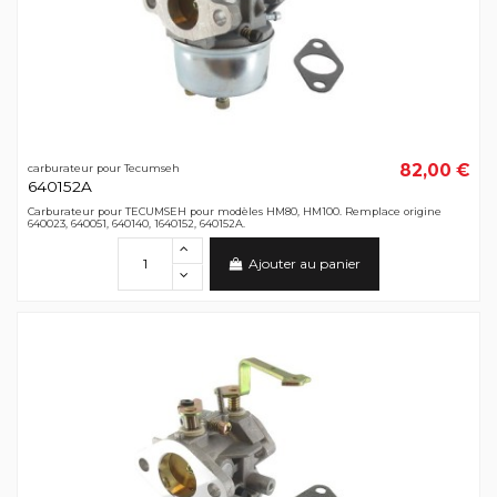
82,00 €
carburateur pour Tecumseh
640152A
Carburateur pour TECUMSEH pour modèles HM80, HM100. Remplace origine
640023, 640051, 640140, 1640152, 640152A.
Ajouter au panier