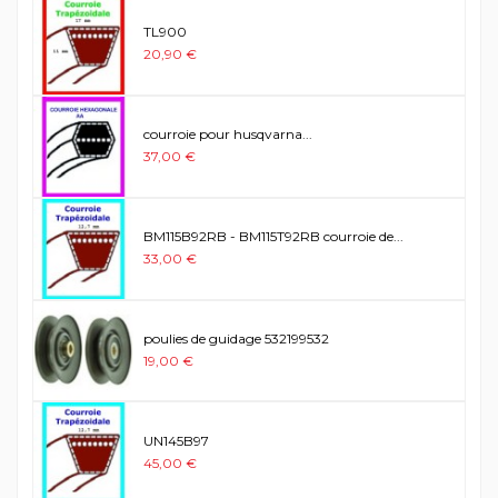
TL900
20,90 €
courroie pour husqvarna...
37,00 €
BM115B92RB - BM115T92RB courroie de...
33,00 €
poulies de guidage 532199532
19,00 €
UN145B97
45,00 €