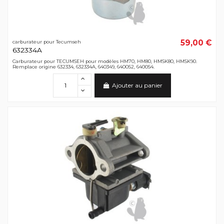
59,00 €
carburateur pour Tecumseh
632334A
Carburateur pour TECUMSEH pour modèles HM70, HM80, HMSK80, HMSK90.
Remplace origine 632334, 632334A, 640349, 640052, 640054.
Ajouter au panier