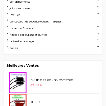
échappements
joint de culasse
Rotules
contacteur de sécurité toutes marques
robinets d'essence
filtres à carburant et durites
poire d'amorçage
bielles
Meilleures Ventes
BM 115 B 92 RB - BM 115 T 92RB...
39,00 €
TL900