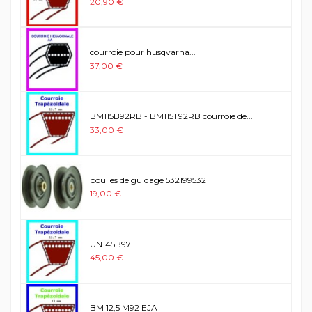
20,90 €
courroie pour husqvarna...
37,00 €
BM115B92RB - BM115T92RB courroie de...
33,00 €
poulies de guidage 532199532
19,00 €
UN145B97
45,00 €
BM 12,5 M92 EJA