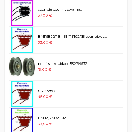
courroie pour husqvarna...
37,00 €
BM115B92RB - BM115T92RB courroie de...
33,00 €
poulies de guidage 532199532
19,00 €
UN145B97
45,00 €
BM 12,5 M92 EJA
33,00 €