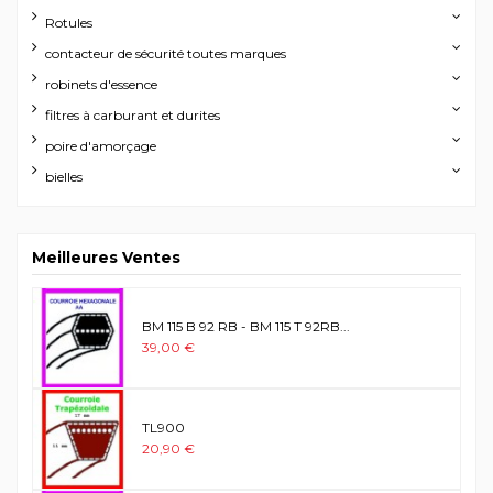
Rotules
contacteur de sécurité toutes marques
robinets d'essence
filtres à carburant et durites
poire d'amorçage
bielles
Meilleures Ventes
BM 115 B 92 RB - BM 115 T 92RB...
39,00 €
TL900
20,90 €