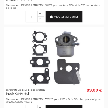
Carburateur BRIGGS & STRATTON 591852 pour moteur DOV série 750 carburateur
d'origine
Ajouter au panier
89,00 €
carburateurs pour briggs stratton
intek OHV 6ch
Carburateur BRIGGS & STRATTON 790120 pour INTEK OHV 6CV. Remplace origine:
694202, 693909, 499974.