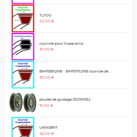
TL900
20,90 €
courroie pour husqvarna...
37,00 €
BM115B92RB - BM115T92RB courroie de...
33,00 €
poulies de guidage 532199532
19,00 €
UN145B97
45,00 €