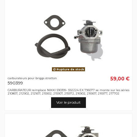
Rupture de stock
59,00 €
carburateurs pour briggs stratton
590399
CARBURATEUR remplace NIKKI 590399- 592224 EX 796077 se monte sur les séries
210807, 212902, 212907, 215902, 215907, 215972, 216902, 216907, 216977, 217702
Voir le produit