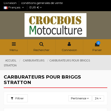
Livraison
conditions generales de vente
Français
EUR €
0
Menu
Rechercher
Connexion
Panier
ACCUEIL
CARBURATEURS
CARBURATEURS POUR BRIGGS
STRATTON
CARBURATEURS POUR BRIGGS
STRATTON
Filtrer
Pertinence
24