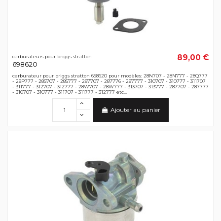
89,00 €
carburateurs pour briggs stratton
698620
carburateur pour briggs stratton 698620 pour modèles: 28N707 - 28N777 - 28Q777
- 28P777 - 28S707 - 28S777 - 287707 - 287776 - 287777 - 310707 - 310777 - 311707
- 311777 - 312707 - 312777 - 28W707 - 28W777 - 313707 - 313777 - 287707 - 287777
- 310707 - 310777 - 311707 - 311777 - 312777 etc...
Ajouter au panier