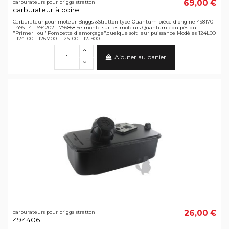
69,00 €
carburateurs pour briggs stratton
carburateur à poire
Carburateur pour moteur Briggs &Stratton type Quantum pièce d'origine 498170
- 496114 - 694202 - 799868 Se monte sur les moteurs Quantum équipés du
"Primer" ou "Pompette d'amorçage",quelque soit leur puissance Modèles 124L00
- 124T00 - 126M00 - 126T00 - 12J900
Ajouter au panier
26,00 €
carburateurs pour briggs stratton
494406