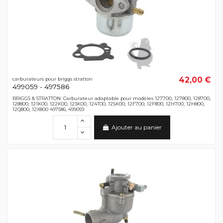
42,00 €
carburateurs pour briggs stratton
499059 - 497586
BRIGGS & STRATTON: Carburateur adaptable pour modèles 127700, 127800, 128700,
128800, 121K00, 122K00, 123K00, 124T00, 125K00, 12F700, 12F800, 12H700, 12H800,
12Q800, 12X800 497586, 499059
Ajouter au panier