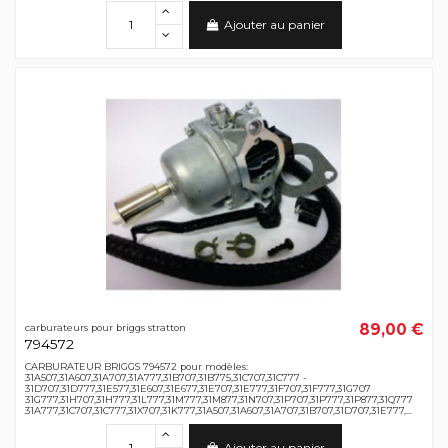
Ajouter au panier
89,00 €
carburateurs pour briggs stratton
794572
CARBURATEUR BRIGGS 794572 pour modèles:
31A507,31A607,31A707,31A777,31B707,31B775,31C707,31C777 -
31D707,31D777,31E577,31E607,31E677,31E707,31E777,31F707,31F777,31G707
31G777,31H707,31H777,31L777,31M777,31M877,31N707,31P707,31P777,31P877,31Q777
31A777,31C707,31C777,31X707,31K777,31A507,31A607,31A707,31B707,31D707,31E777,...
Ajouter au panier