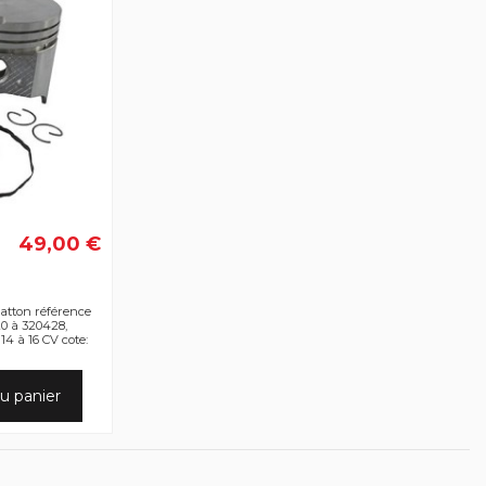
49,00 €
ratton référence
20 à 320428,
4 à 16 CV cote:
u panier