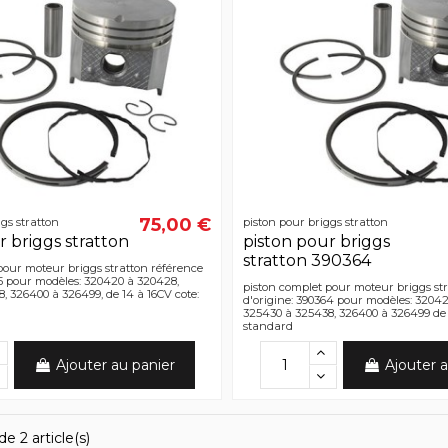
75,00 €
gs stratton
piston pour briggs stratton
r briggs stratton
piston pour briggs
stratton 390364
pour moteur briggs stratton référence
65 pour modèles: 320420 à 320428,
piston complet pour moteur briggs st
, 326400 à 326499, de 14 à 16CV cote:
d'origine: 390364 pour modèles: 3204
325430 à 325438, 326400 à 326499 de 1
standard
Ajouter au panier
Ajouter a
e 2 article(s)