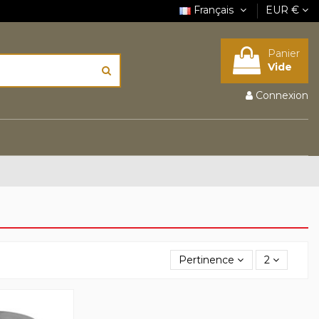
Français
EUR €
Panier
Vide
Connexion
Pertinence
2