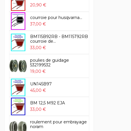
20,90 €
courroie pour husqvarna...
37,00 €
BM115B92RB - BM115T92RB
courroie de...
33,00 €
poulies de guidage
532199532
19,00 €
UN145B97
45,00 €
BM 12,5 M92 EJA
33,00 €
roulement pour embrayage
noram