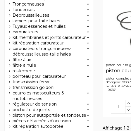
Tronçonneuses
Tondeuses
Debroussailleuses
lamiers pour taille haies
Tuyaux essences et huiles
carburateurs
kit membranes et joints carburateur
kit réparation carburateur
carburateurs tronçonneuses-
débroussailleusse-taille haies
filtre à air
filtre à huile
piston pour brig
piston pou
roulements
pointeau pour carburateur
piston complet 
transmission ferrari
d'origine: 3903
325430 à 325438
transmission goldoni
+0.010"
courroies motoculteurs &
motobineuses
régulateur de tension
pochette de joints
piston pour autoportée et tondeuse
pièces détachées d'occasion
kit réparation autoportée
Affichage 1-2 d