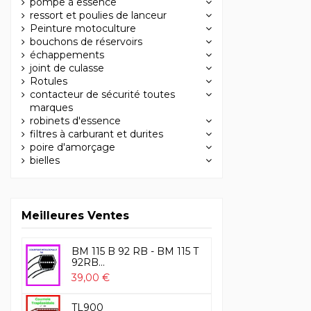
pompe à essence
ressort et poulies de lanceur
Peinture motoculture
bouchons de réservoirs
échappements
joint de culasse
Rotules
contacteur de sécurité toutes
marques
robinets d'essence
filtres à carburant et durites
poire d'amorçage
bielles
Meilleures Ventes
BM 115 B 92 RB - BM 115 T
92RB...
39,00 €
TL900