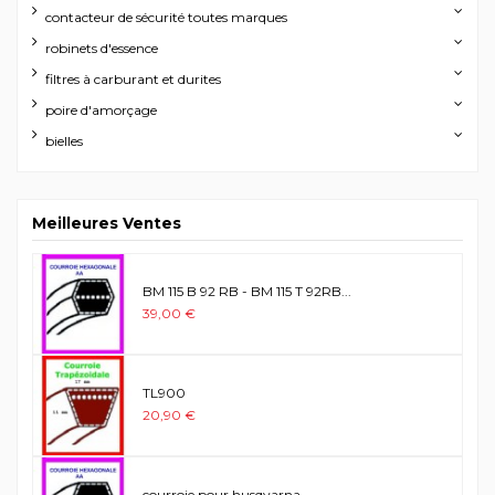
contacteur de sécurité toutes marques
robinets d'essence
filtres à carburant et durites
poire d'amorçage
bielles
Meilleures Ventes
BM 115 B 92 RB - BM 115 T 92RB...
39,00 €
TL900
20,90 €
courroie pour husqvarna...