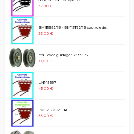
37,00 €
BM115B92RB - BM115T92RB courroie de...
33,00 €
poulies de guidage 532199532
19,00 €
UN145B97
45,00 €
BM 12,5 M92 EJA
33,00 €