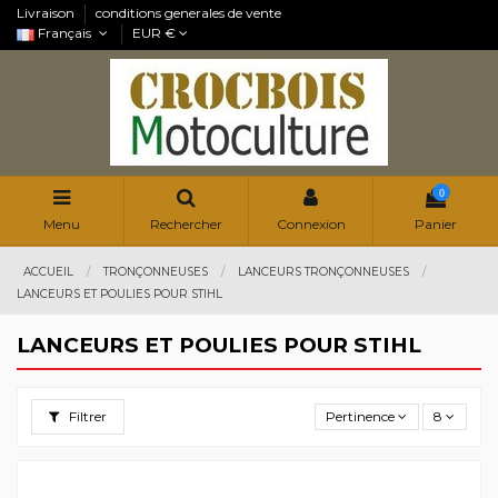
Livraison
conditions generales de vente
Français
EUR €
0
Menu
Rechercher
Connexion
Panier
ACCUEIL
TRONÇONNEUSES
LANCEURS TRONÇONNEUSES
LANCEURS ET POULIES POUR STIHL
LANCEURS ET POULIES POUR STIHL
Filtrer
Pertinence
8