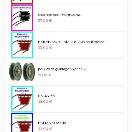
courroie pour husqvarna...
37,00 €
BM115B92RB - BM115T92RB courroie de...
33,00 €
poulies de guidage 532199532
19,00 €
UN145B97
45,00 €
BM 12,5 M92 EJA
33,00 €