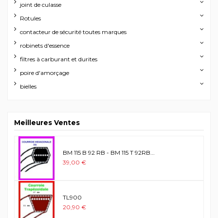
joint de culasse
Rotules
contacteur de sécurité toutes marques
robinets d'essence
filtres à carburant et durites
poire d'amorçage
bielles
Meilleures Ventes
BM 115 B 92 RB - BM 115 T 92RB...
39,00 €
TL900
20,90 €