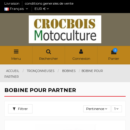
Livraison
conditions generales de vente
Français
EUR €
0
Menu
Rechercher
Connexion
Panier
ACCUEIL
TRONÇONNEUSES
BOBINES
BOBINE POUR
PARTNER
BOBINE POUR PARTNER
Filtrer
Pertinence
1