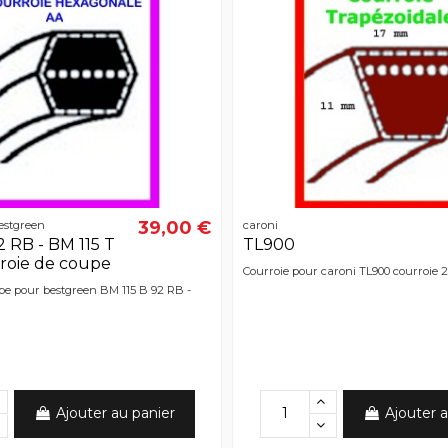
39,00 €
estgreen
caroni
2 RB - BM 115 T
TL900
roie de coupe
Courroie pour caroni TL900 courroie 
pe pour bestgreen BM 115 B 92 RB -
Ajouter au panier
Ajouter a