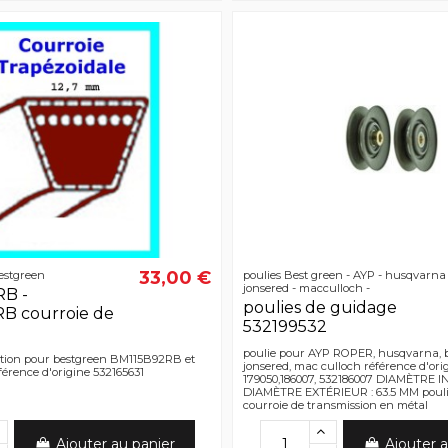
33,00 €
estgreen
poulies Best green - AYP - husqvarna 
jonsered - macculloch -
B -
poulies de guidage
B courroie de
532199532
poulie pour AYP ROPER, husqvarna, b
action pour bestgreen BM115B92RB et
jonsered, mac culloch référence d'ori
érence d'origine 532165631
179050,186007, 532186007 DIAMÈTRE 
DIAMÈTRE EXTÉRIEUR : 63.5 MM pouli
courroie de transmission en métal
Ajouter au panier
Ajouter a