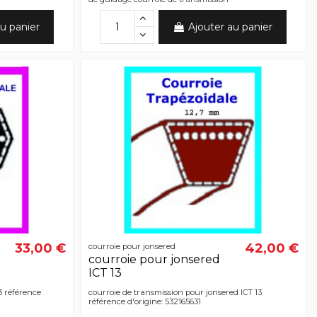
u panier
Ajouter au panier
33,00 €
42,00 €
courroie pour jonsered
courroie pour jonsered
ICT 13
3 référence
courroie de transmission pour jonsered ICT 13
référence d'origine: 532165631