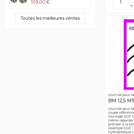
109,00 €
Toutes les meilleures ventes
courroie pour b
BM 12,5 M
courroie pour b
coupe référence 
montage GGP cas
même regarder l
préciser à la c
(exemple GGP / 
hydrostatique 