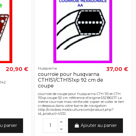
20,90 €
37,00 €
Husqvarna
courroie pour husqvarna
CTH151/CTH151xp 92 cm de
2142
coupe
courroie de coupe pour husqvarna CTH 151 et CTH
151xp coupe 92 cm référence d'origine:532180217 La
même courroie mais renforcée: copier et coller le lien
ci-dessous dans votre barre de navigation
http://crocbois-motoculture.com/product.php?
id_product=4532
u panier
Ajouter au panier