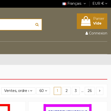
Français
EUR €
Panier
Vide
Connexion
Ventes, ordre décroissant
60
1
2
3
…
26