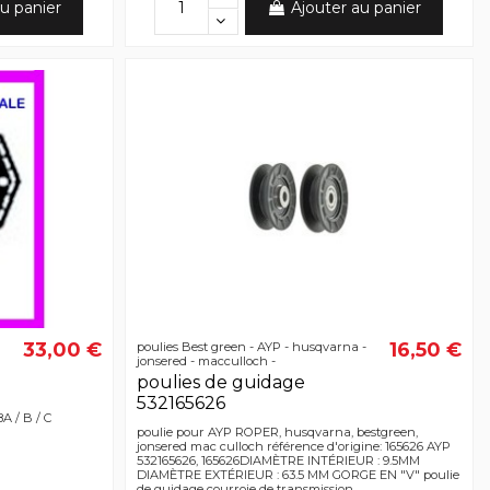
u panier
Ajouter au panier
33,00 €
16,50 €
poulies Best green - AYP - husqvarna -
jonsered - macculloch -
poulies de guidage
532165626
A / B / C
poulie pour AYP ROPER, husqvarna, bestgreen,
jonsered mac culloch référence d'origine: 165626 AYP
532165626, 165626DIAMÈTRE INTÉRIEUR : 9.5MM
DIAMÈTRE EXTÉRIEUR : 63.5 MM GORGE EN "V" poulie
de guidage courroie de transmission