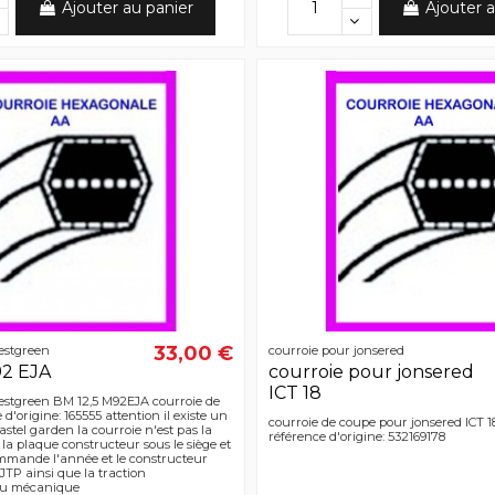
Ajouter au panier
Ajouter a
33,00 €
estgreen
courroie pour jonsered
92 EJA
courroie pour jonsered
ICT 18
estgreen BM 12,5 M92EJA courroie de
d'origine: 165555 attention il existe un
courroie de coupe pour jonsered ICT 18
tel garden la courroie n'est pas la
référence d'origine: 532169178
a plaque constructeur sous le siège et
ommande l'année et le constructeur
JTP ainsi que la traction
ou mécanique