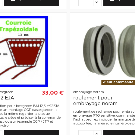
sur commande
33,00 €
estgreen
embrayage noram
92 EJA
roulement pour
embrayage noram
ction pour bestgreen BM 12,5 M92EJA
iste un montage GGP castelgarden la
roulement de rechange pour embra
pas la même regarder la plaque
embrayage PTO sensitive, commande
us le siège et préciser à la commande
l'achat veuillez indiquer la marque d
onstructeur (exemple GGP / JTP et
autoportée, l'année et le numéro de p
hydro