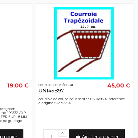
19,00 €
45,00 €
-
courroie pour Sentar
UN145B97
courroie de coupe pour sentar UN145B97 référence
d'origine 532193214
estgreen,
gine: 199532 AYP
INTÉRIEUR : 8 MM
e de guidage
u panier
Ajouter au panier