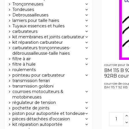
Tronçonneuses
Tondeuses
Debroussailleuses
lamiers pour taille haies
Tuyaux essences et huiles
carburateurs
kit membranes et joints carburateur
kit réparation carburateur
carburateurs tronçonneuses-
débroussailleusse-taille haies
filtre à air
filtre à huile
courroie pour b
roulements
BM 115 B 9
pointeau pour carburateur
92RB cour
transmission ferrari
courroie de cou
transmission goldoni
BM 115 T 92 RB
courroies motoculteurs &
motobineuses
régulateur de tension
pochette de joints
piston pour autoportée et tondeuse
pièces détachées d'occasion
kit réparation autoportée