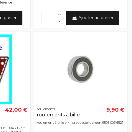
éférence
u panier
Ajouter au panier
42,00 €
9,90 €
roulements
roulements à bille
roulement à bille viking et castel garden 9503 003 6521
 ICT 18A / B / C
18B) 532170140