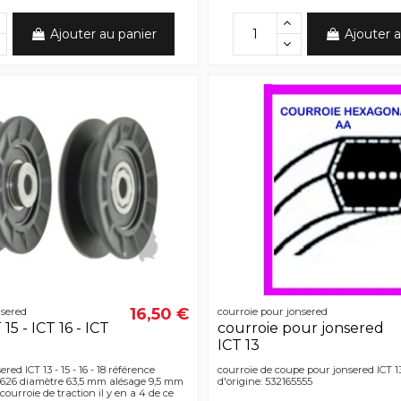
Ajouter au panier
Ajouter a
16,50 €
nsered
courroie pour jonsered
 15 - ICT 16 - ICT
courroie pour jonsered
ICT 13
red ICT 13 - 15 - 16 - 18 référence
courroie de coupe pour jonsered ICT 1
5626 diamètre 63,5 mm alésage 9,5 mm
d'origine: 532165555
courroie de traction il y en a 4 de ce