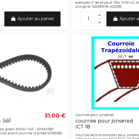
exemple n° de produit: 954 13 00-42 r
d'origine: 532169178-402008
Ajouter au panier
Ajouter a
31,00 €
courroie pour jonsered
- 56F
courroie pour jonsered
ICT 18
best green BMAV 54F - BMAV56F
che avant courroie crantée 92005169
courroie de transmission pour jonsered
référence d'origine: 532165632 (JICTH