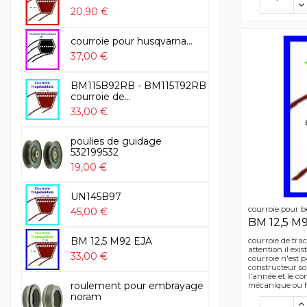
20,90 €
courroie pour husqvarna...
37,00 €
BM115B92RB - BM115T92RB
courroie de...
33,00 €
poulies de guidage
532199532
19,00 €
UN145B97
courroie pour b
45,00 €
BM 12,5 M
BM 12,5 M92 EJA
courroie de tra
attention il ex
33,00 €
courroie n'est 
constructeur so
l'année et le c
roulement pour embrayage
mécanique ou 
noram