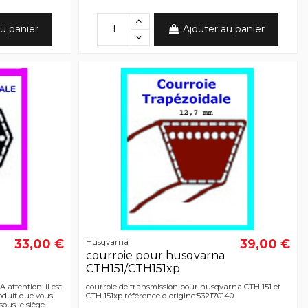
u panier
Ajouter au panier
33,00 €
39,00 €
Husqvarna
courroie pour husqvarna
CTH151/CTH151xp
 attention: il est
courroie de transmission pour husqvarna CTH 151 et
oduit que vous
CTH 151xp référence d'origine:532170140
sous le siège