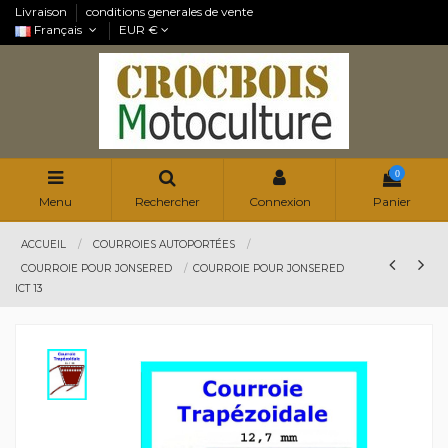
Livraison
conditions generales de vente
Français
EUR €
0
Menu
Rechercher
Connexion
Panier
ACCUEIL
COURROIES AUTOPORTÉES
COURROIE POUR JONSERED
COURROIE POUR JONSERED
ICT 13