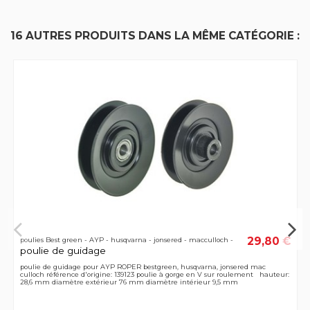
16 AUTRES PRODUITS DANS LA MÊME CATÉGORIE :
29,80 €
poulies Best green - AYP - husqvarna - jonsered - macculloch -
poulie de guidage
poulie de guidage pour AYP ROPER bestgreen, husqvarna, jonsered mac
culloch référence d'origine: 139123 poulie à gorge en V sur roulement hauteur:
28,6 mm diamètre extérieur 76 mm diamètre intérieur 9,5 mm