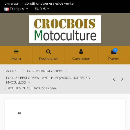
Livraison
conditions generales de vente
Français
EUR €
0
Menu
Rechercher
Connexion
Panier
ACCUEIL
POULIES AUTOPORTÉES
POULIES BEST GREEN - AYP - HUSQVARNA - JONSERED -
MACCULLOCH -
POULIES DE GUIDAGE 532165626