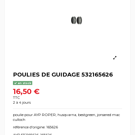
POULIES DE GUIDAGE 532165626
en stock
16,50 €
TTC
2 à 4 jours
poulie pour AYP ROPER, husqvarna, bestgreen, jonsered mac
culloch
référence d'origine: 165626
AYP 532165626, 165626