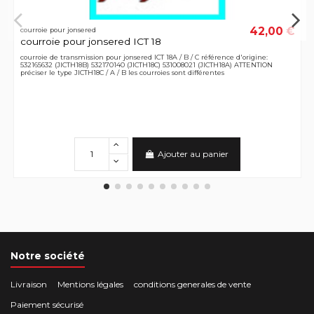
42,00 €
courroie pour jonsered
courroie pour jonsered ICT 18
courroie de transmission pour jonsered ICT 18A / B / C référence d'origine:
532165632 (JICTH18B) 532170140 (JICTH18C) 531008021 (JICTH18A) ATTENTION
préciser le type JICTH18C / A / B les courroies sont différentes
Ajouter au panier
Notre société
Livraison
Mentions légales
conditions generales de vente
Paiement sécurisé