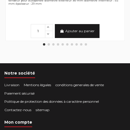
tendeur pour autoportée diamétre extérieur :89 mm diamétre intérrieur : 9.5
mm épaisseur : 29 mm
Ajouter au panier
Notre société
Livraison
Mentions légales
conditions generales de vente
Paiement sécurisé
Politique de protection des données à caractère personnel
Contactez-nous
sitemap
Mon compte