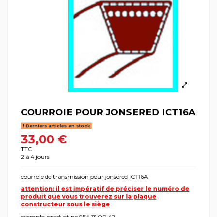
COURROIE POUR JONSERED ICT16A
Derniers articles en stock
33,00 €
TTC
2 à 4 jours
courroie de transmission pour jonsered ICT16A
attention: il est impératif de préciser le numéro de
produit que vous trouverez sur la plaque
constructeur sous le siège
exemple: product no 954 13 00 42