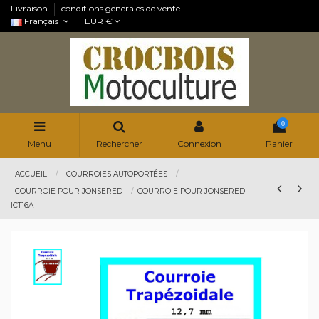
Livraison
conditions generales de vente
Français
EUR €
0
Menu
Rechercher
Connexion
Panier
ACCUEIL
COURROIES AUTOPORTÉES
COURROIE POUR JONSERED
COURROIE POUR JONSERED
ICT16A