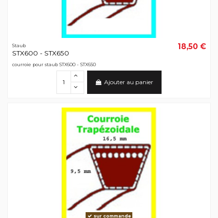
18,50 €
Staub
STX600 - STX650
courroie pour staub STX600 - STX650
Ajouter au panier
sur commande