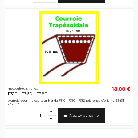
18,00 €
motoculteurs honda
F310 - F360 - F380
courroie pour motoculteur Honda F310 - F360 - F382 référence d'origine 22431-
733-622
Ajouter au panier