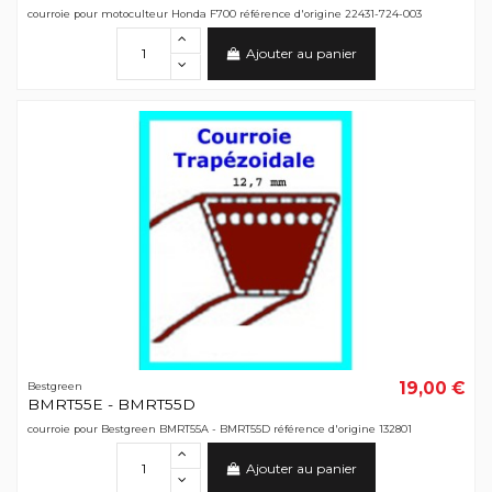
courroie pour motoculteur Honda F700 référence d'origine 22431-724-003
Ajouter au panier
19,00 €
Bestgreen
BMRT55E - BMRT55D
courroie pour Bestgreen BMRT55A - BMRT55D référence d'origine 132801
Ajouter au panier