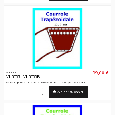
19,00 €
verts loisirs
VLRT55 - VLRT55B
courroie pour verts loisirs VLRT55B référence d'origine 532132801
Ajouter au panier