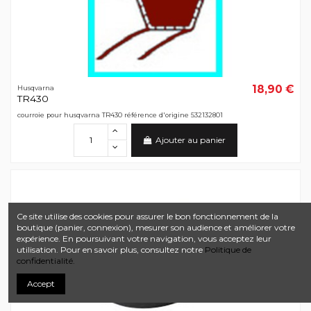
18,90 €
Husqvarna
TR430
courroie pour husqvarna TR430 référence d'origine 532132801
Ajouter au panier
Ce site utilise des cookies pour assurer le bon fonctionnement de la
boutique (panier, connexion), mesurer son audience et améliorer votre
expérience. En poursuivant votre navigation, vous acceptez leur
utilisation. Pour en savoir plus, consultez notre
Politique de
confidentialité.
Accept