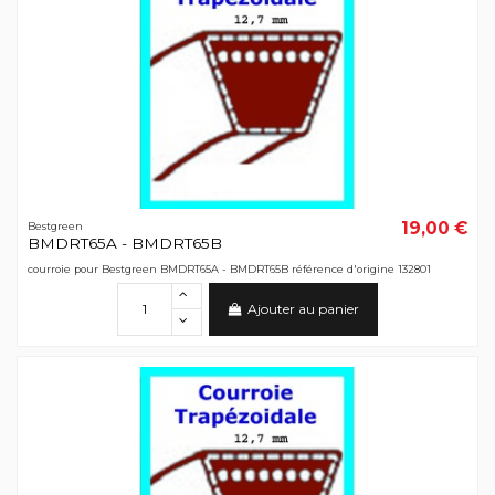
19,00 €
Bestgreen
BMDRT65A - BMDRT65B
courroie pour Bestgreen BMDRT65A - BMDRT65B référence d'origine 132801
Ajouter au panier