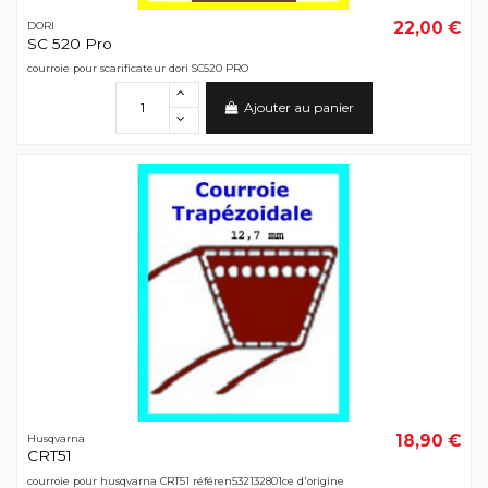
22,00 €
DORI
SC 520 Pro
courroie pour scarificateur dori SC520 PRO
Ajouter au panier
18,90 €
Husqvarna
CRT51
courroie pour husqvarna CRT51 référen532132801ce d'origine