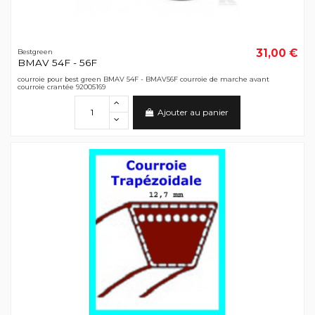
31,00 €
Bestgreen
BMAV 54F - 56F
courroie pour best green BMAV 54F - BMAV56F courroie de marche avant
courroie crantée 92005169
Ajouter au panier