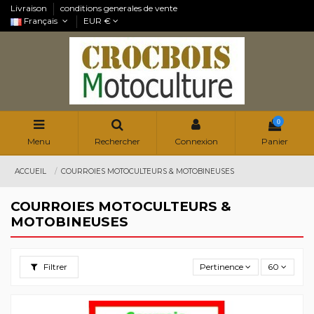
Livraison
conditions generales de vente
Français
EUR €
0
Menu
Rechercher
Connexion
Panier
ACCUEIL
COURROIES MOTOCULTEURS & MOTOBINEUSES
COURROIES MOTOCULTEURS &
MOTOBINEUSES
Filtrer
Pertinence
60