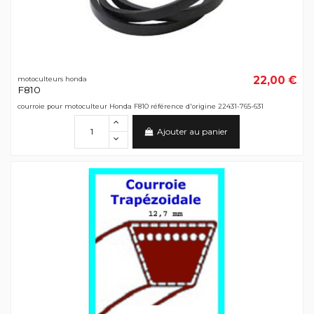
22,00 €
motoculteurs honda
F810
courroie pour motoculteur Honda F810 référence d'origine 22431-765-631
Ajouter au panier