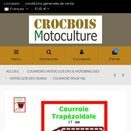
Livraison
conditions generales de vente
Français
EUR €
0
Menu
Rechercher
Connexion
Panier
ACCUEIL
COURROIES MOTOCULTEURS & MOTOBINEUSES
MOTOCULTEURS HONDA
COURROIE POUR F42