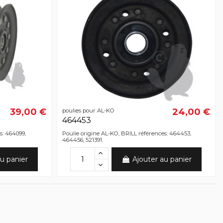
39,00 €
24,00 €
poulies pour AL-KO
464453
s: 464099,
Poulie origine AL-KO, BRILL références: 464453,
464456, 521391.
u panier
Ajouter au panier