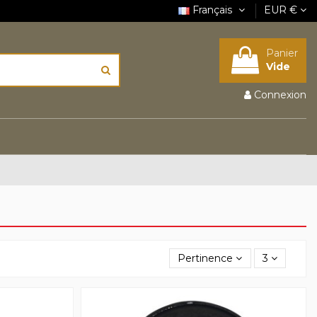
Français
EUR €
Panier
Vide
Connexion
Pertinence
3