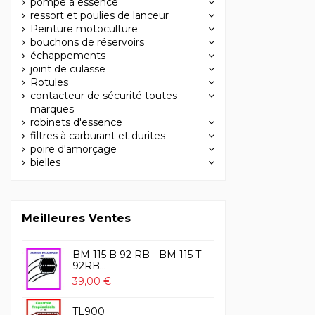
pompe à essence
ressort et poulies de lanceur
Peinture motoculture
bouchons de réservoirs
échappements
joint de culasse
Rotules
contacteur de sécurité toutes
marques
robinets d'essence
filtres à carburant et durites
poire d'amorçage
bielles
Meilleures Ventes
BM 115 B 92 RB - BM 115 T
92RB...
39,00 €
TL900