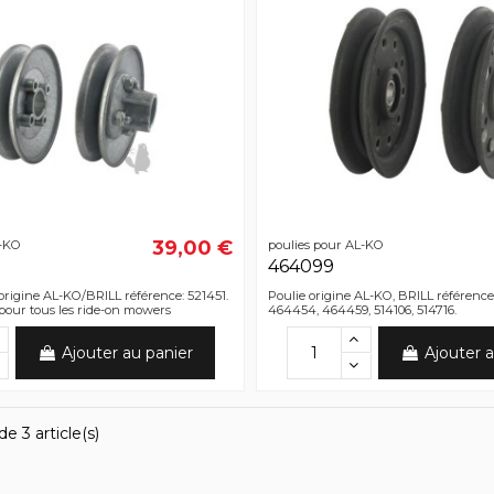
39,00 €
L-KO
poulies pour AL-KO
464099
 origine AL-KO/BRILL référence: 521451.
Poulie origine AL-KO, BRILL référence
 pour tous les ride-on mowers
464454, 464459, 514106, 514716.
Ajouter au panier
Ajouter a
e 3 article(s)