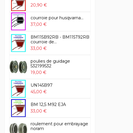
20,90 €
courroie pour husqvarna...
37,00 €
BM115B92RB - BM115T92RB
courroie de...
33,00 €
poulies de guidage
532199532
19,00 €
UN145B97
45,00 €
BM 12,5 M92 EJA
33,00 €
roulement pour embrayage
noram