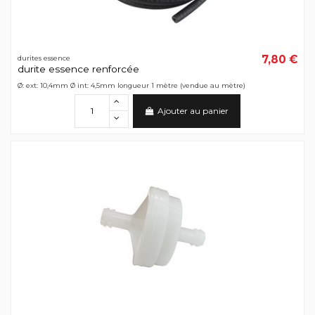
7,80 €
durites essence
durite essence renforcée
Ø: ext: 10,4mm Ø int: 4,5mm longueur 1 mètre (vendue au mètre)
Ajouter au panier