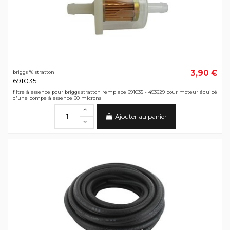
3,90 €
briggs % stratton
691035
filtre à essence pour briggs stratton remplace 691035 - 493629 pour moteur équipé
d'une pompe à essence 60 microns
Ajouter au panier