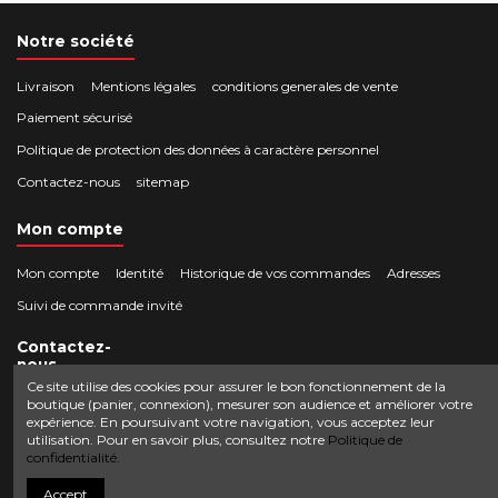
Notre société
Livraison
Mentions légales
conditions generales de vente
Paiement sécurisé
Politique de protection des données à caractère personnel
Contactez-nous
sitemap
Mon compte
Mon compte
Identité
Historique de vos commandes
Adresses
Suivi de commande invité
Contactez-
nous
Ce site utilise des cookies pour assurer le bon fonctionnement de la
boutique (panier, connexion), mesurer son audience et améliorer votre
Crocbois-motoculture.com
expérience. En poursuivant votre navigation, vous acceptez leur
0624436257
50 route de Villefort 48800 Pied-de-Borne
utilisation. Pour en savoir plus, consultez notre
Politique de
confidentialité.
contact@crocbois-motoculture.com
Accept