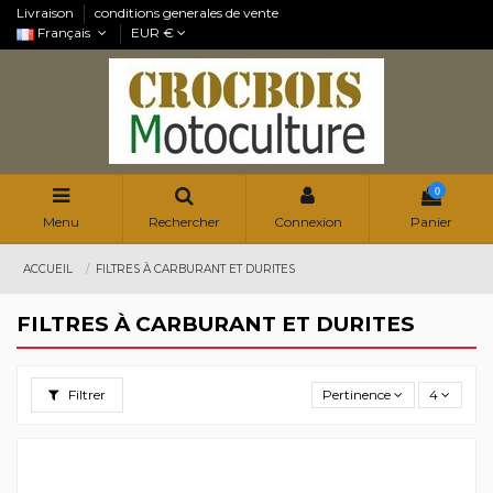
Livraison
conditions generales de vente
Français
EUR €
0
Menu
Rechercher
Connexion
Panier
ACCUEIL
FILTRES À CARBURANT ET DURITES
FILTRES À CARBURANT ET DURITES
Filtrer
Pertinence
4