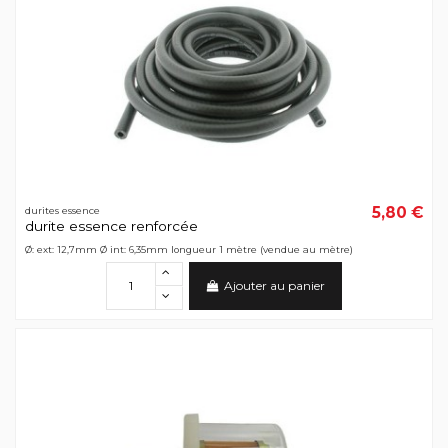
5,80 €
durites essence
durite essence renforcée
Ø: ext: 12,7mm Ø int: 6,35mm longueur 1 mètre (vendue au mètre)
Ajouter au panier