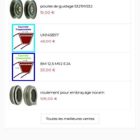
poulies de guidage 532199532
19,00 €
UN145B97
45,00 €
BM 12,5 M92 EJA
33,00 €
roulement pour embrayage noram
109,00 €
Toutes les meilleures ventes