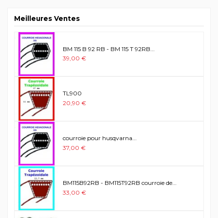
Meilleures Ventes
BM 115 B 92 RB - BM 115 T 92RB...
39,00 €
TL900
20,90 €
courroie pour husqvarna...
37,00 €
BM115B92RB - BM115T92RB courroie de...
33,00 €