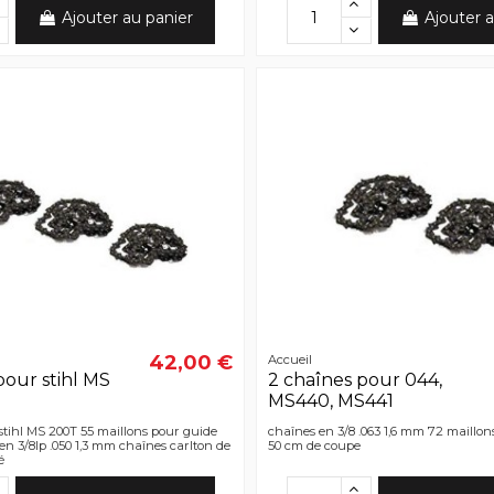
Ajouter au panier
Ajouter a
42,00 €
Accueil
pour stihl MS
2 chaînes pour 044,
MS440, MS441
stihl MS 200T 55 maillons pour guide
chaînes en 3/8 .063 1,6 mm 72 maillon
en 3/8lp .050 1,3 mm chaînes carlton de
50 cm de coupe
é