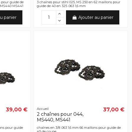
s pour guide de
3 chaînes pour stihl 025, MS 250 en 62 maillons pour
44 MS440 MS441
guide de 40 en 325 .063 1,6 mm
u panier
Ajouter au panier
39,00 €
37,00 €
Accueil
2 chaînes pour 044,
MS440, MS441
lons pour guide
chaînes en 3/8 .063 1,6 mm 66 maillons pour guide de
45 de coupe