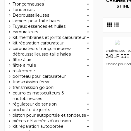
CHAÎNES 
Tronçonneuses
STIHL
Tondeuses
Debroussailleuses
lamiers pour taille haies
Tuyaux essences et huiles
carburateurs
kit membranes et joints carburateur
kit réparation carburateur
carburateurs tronçonneuses-
chaines pour e
débroussailleusse-taille haies
3/8LP 53E
filtre à air
Chaine pour ech
filtre à huile
roulements
pointeau pour carburateur
transmission ferrari
transmission goldoni
courroies motoculteurs &
motobineuses
régulateur de tension
pochette de joints
piston pour autoportée et tondeuse
pièces détachées d'occasion
kit réparation autoportée