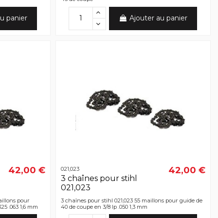
u panier
Ajouter au panier
42,00 €
42,00 €
021,023
3 chaînes pour stihl
021,023
aillons pour
3 chaînes pour stihl 021,023 55 maillons pour guide de
325 .063 1,6 mm
40 de coupe en 3/8 lp .050 1,3 mm