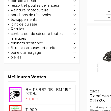
pompe à essence
ressort et poulies de lanceur
Peinture motoculture
bouchons de réservoirs
échappements
joint de culasse
Rotules
contacteur de sécurité toutes
marques
robinets d'essence
filtres à carburant et durites
poire d'amorçage
bielles
Meilleures Ventes
BM 115 B 92 RB - BM 115 T
021,023
92RB...
3 chaînes 
39,00 €
021,023
3 chaines pour 
TL900
35 de coupe en 3