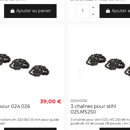
Ajouter au panier
Ajouter a
39,00 €
025,MS250
pour 024 026
3 chaînes pour stihl
025,MS250
aillons en 325 063 1,6 mm pour guide
3 chaînes pour stihl 025, MS 250 68 m
upe
guide de 45 de coupe (18 pouces ) en 