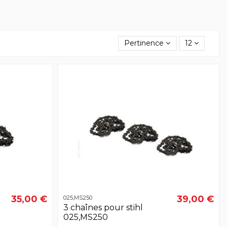
Pertinence
12
35,00 €
39,00 €
025,MS250
3 chaînes pour stihl
025,MS250