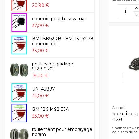
20,90 €
courroie pour husqvarna...
37,00 €
BM115B92RB - BM115T92RB
courroie de...
33,00 €
poulies de guidage
532199532
19,00 €
UN145B97
45,00 €
Accueil
BM 12,5 M92 EJA
3 chaînes 
33,00 €
028
Chaînes en 67 m
roulement pour embrayage
de 40 cm de co
noram