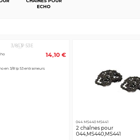
POUR
CHAINES POUR
ECHO
14,10 €
cho
o en 3/8 lp 53 entraineurs
044 MS440 MS441
2 chaînes pour
044,MS440,MS441