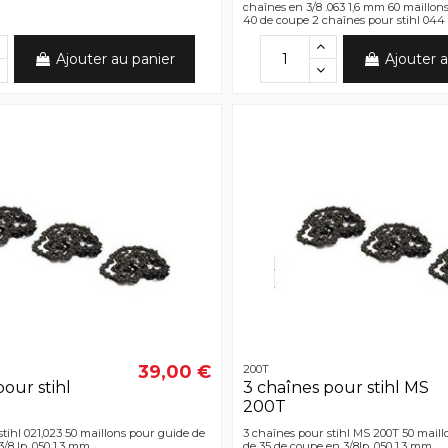
chaînes en 3/8 .063 1,6 mm 60 maillon
40 de coupe 2 chaînes pour stihl 0
Ajouter au panier
Ajouter a
39,00 €
200T
pour stihl
3 chaînes pour stihl MS
200T
stihl 021,023 50 maillons pour guide de
3 chaînes pour stihl MS 200T 50 mail
/8 lp .050 1,3 mm
de 35 de coupe en 3/8lp .050 1,3 mm