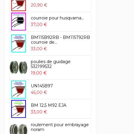
20,90 €
courroie pour husqvarna...
37,00 €
BM115B92RB - BM115T92RB
courroie de...
33,00 €
poulies de guidage
532199532
19,00 €
UN145B97
45,00 €
BM 12,5 M92 EJA
33,00 €
roulement pour embrayage
noram