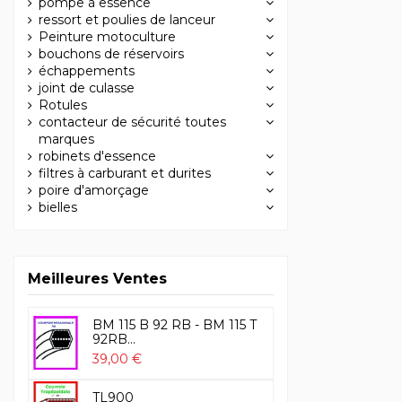
pompe à essence
ressort et poulies de lanceur
Peinture motoculture
bouchons de réservoirs
échappements
joint de culasse
Rotules
contacteur de sécurité toutes
marques
robinets d'essence
filtres à carburant et durites
poire d'amorçage
bielles
Meilleures Ventes
BM 115 B 92 RB - BM 115 T
92RB...
39,00 €
TL900