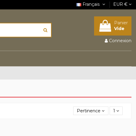
Français
EUR €
Panier
Vide
Connexion
Pertinence
1