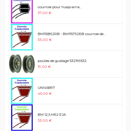
courroie pour husqvarna...
37,00 €
BM115B92RB - BM115T92RB courroie de...
33,00 €
poulies de guidage 532199532
19,00 €
UN145B97
45,00 €
BM 12,5 M92 EJA
33,00 €