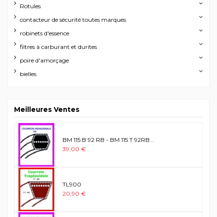
Rotules
contacteur de sécurité toutes marques
robinets d'essence
filtres à carburant et durites
poire d'amorçage
bielles
Meilleures Ventes
BM 115 B 92 RB - BM 115 T 92RB...
39,00 €
TL900
20,90 €