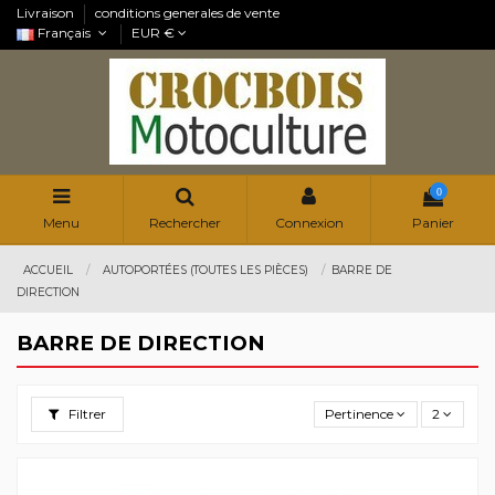
Livraison
conditions generales de vente
Français
EUR €
0
Menu
Rechercher
Connexion
Panier
ACCUEIL
AUTOPORTÉES (TOUTES LES PIÈCES)
BARRE DE
DIRECTION
BARRE DE DIRECTION
Filtrer
Pertinence
2