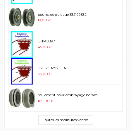
poulies de guidage 532199532
19,00 €
UN145B97
45,00 €
BM 12,5 M92 EJA
33,00 €
roulement pour embrayage noram
109,00 €
Toutes les meilleures ventes