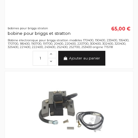
65,00 €
bobines pour briggs straton
bobine pour briggs et stratton
Bobine électronique pour briggs stratton modèles 170400, 190400, 233400, 195400,
170700, 185400, 190700, 191700, 20400, 220400, 220700, 300400, 302400, 320400,
326400, 221400, 222400, 243400, 252400, 252700, 253400 origine 715118
Ajouter au panier