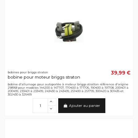
39,99 €
bobines pour briggs straton
bobine pour moteur briggs straton
bobine d'allumage pour autoportée à moteur briggs stratton référence d'origine
298968 pour modèles 144200 à 147707, 170400 à 171706, 190400 à 191708, 200401 à
200499, 233401 à 233499, 243430 à 243499, 251400 à 251799, 300420 à 301435 et
302430 à 326499
Ajouter au panier