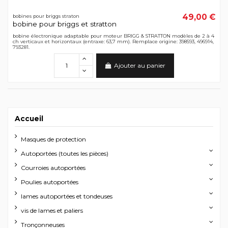
49,00 €
bobines pour briggs straton
bobine pour briggs et stratton
bobine électronique adaptable pour moteur BRIGG & STRATTON modèles de 2 à 4
ch verticaux et horizontaux (entraxe: 63,7 mm). Remplace origine: 398593, 496914,
793281.
Ajouter au panier
Accueil
Masques de protection
Autoportées (toutes les pièces)
Courroies autoportées
Poulies autoportées
lames autoportées et tondeuses
vis de lames et paliers
Tronçonneuses