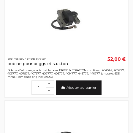
52,00 €
bobines pour briggs straton
bobine pour briggs et stratton
Bobine d'allumage adaptable pour BRIGG & STRATTON modèles : 4045A7, 405777,
406777, 407577, 407677, 407777, 406777, 40H777, 445777, 446777 (entraxe: 63,5
mm). Remplace origine: 691060
Ajouter au panier