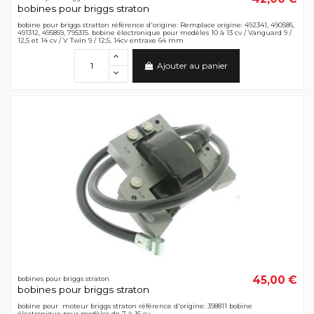
bobines pour briggs straton
bobine pour briggs stratton référence d'origine: Remplace origine: 492341, 490586,
491312, 495859, 795315. bobine électronique pour modèles 10 à 13 cv / Vanguard 9 /
12,5 et 14 cv / V Twin 9 / 12;5, 14cv entraxe 64 mm
Ajouter au panier
45,00 €
bobines pour briggs straton
bobines pour briggs straton
bobine pour moteur briggs straton référence d'origine: 398811 bobine
électronique pour modèles de 7 à 16 cv