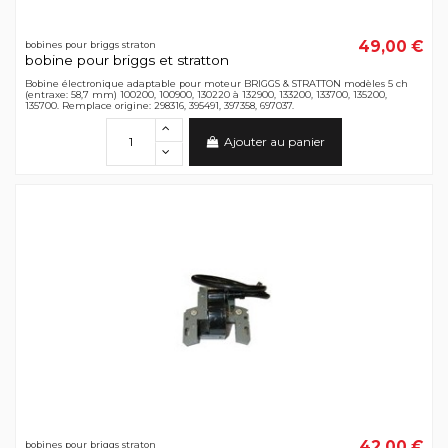
49,00 €
bobines pour briggs straton
bobine pour briggs et stratton
Bobine électronique adaptable pour moteur BRIGGS & STRATTON modèles 5 ch
(entraxe: 58,7 mm) 100200, 100900, 130220 à 132900, 133200, 133700, 135200,
135700. Remplace origine: 298316, 395491, 397358, 697037.
Ajouter au panier
42,00 €
bobines pour briggs straton