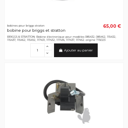
65,00 €
bobines pour briggs straton
bobine pour briggs et stratton
BRIGGS & STRATTON: Bobine électronique pour modèles 085432, 085462, 115432,
115437, 115462, 115492, 117431, 117432, 117436, 117437, 117462. origine 715023
Ajouter au panier