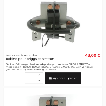
43,00 €
bobines pour briggs straton
bobine pour briggs et stratton
Bobine d'allumage classique adaptable pour moteurs BRIGG & STRATTON
modèles 5 ch , 130200, 130900, 131200, 131400 et 131900 & 10 & 13 ch verticaux
(entraxe: 59 mm). Remplace origine: 298316.
Ajouter au panier