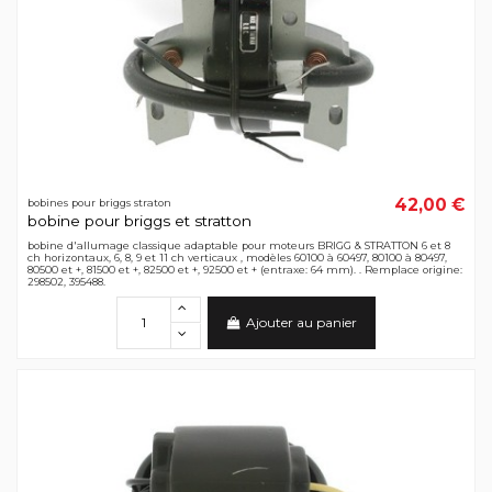
42,00 €
bobines pour briggs straton
bobine pour briggs et stratton
bobine d'allumage classique adaptable pour moteurs BRIGG & STRATTON 6 et 8
ch horizontaux, 6, 8, 9 et 11 ch verticaux , modèles 60100 à 60497, 80100 à 80497,
80500 et +, 81500 et +, 82500 et +, 92500 et + (entraxe: 64 mm). . Remplace origine:
298502, 395488.
Ajouter au panier