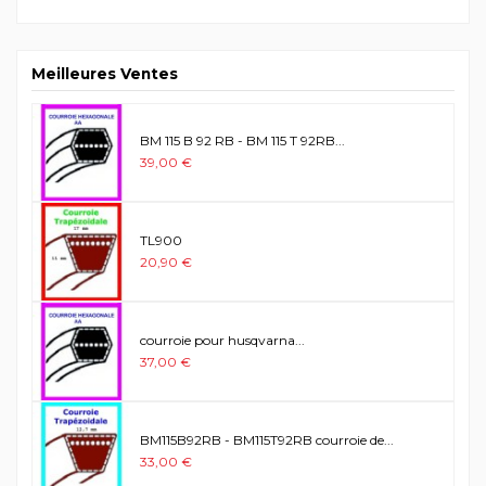
Meilleures Ventes
BM 115 B 92 RB - BM 115 T 92RB...
39,00 €
TL900
20,90 €
courroie pour husqvarna...
37,00 €
BM115B92RB - BM115T92RB courroie de...
33,00 €