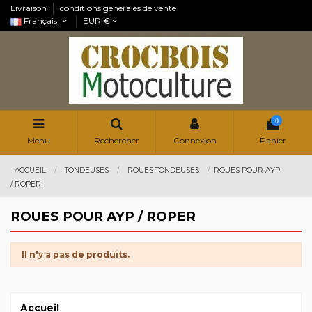
Livraison
conditions generales de vente
Français
EUR €
0
Menu
Rechercher
Connexion
Panier
ACCUEIL
TONDEUSES
ROUES TONDEUSES
ROUES POUR AYP
/ ROPER
ROUES POUR AYP / ROPER
Il n'y a pas de produits.
Accueil