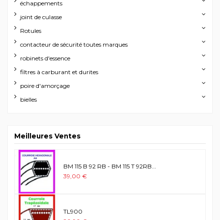
échappements
joint de culasse
Rotules
contacteur de sécurité toutes marques
robinets d'essence
filtres à carburant et durites
poire d'amorçage
bielles
Meilleures Ventes
BM 115 B 92 RB - BM 115 T 92RB...
39,00 €
TL900