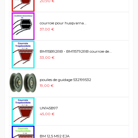
20,90 €
courroie pour husqvarna...
37,00 €
BM115B92RB - BM115T92RB courroie de...
33,00 €
poulies de guidage 532199532
19,00 €
UN145B97
45,00 €
BM 12,5 M92 EJA