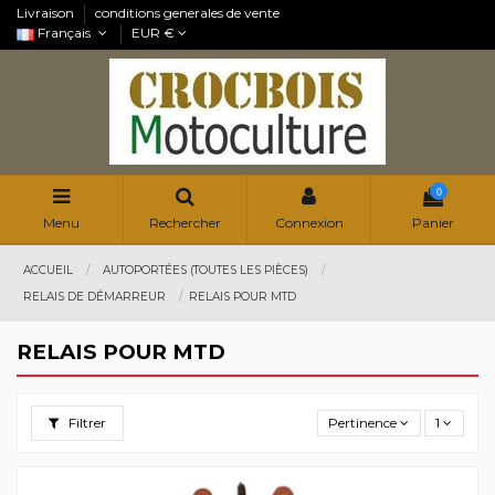
Livraison
conditions generales de vente
Français
EUR €
0
Menu
Rechercher
Connexion
Panier
ACCUEIL
AUTOPORTÉES (TOUTES LES PIÈCES)
RELAIS DE DÉMARREUR
RELAIS POUR MTD
RELAIS POUR MTD
Filtrer
Pertinence
1