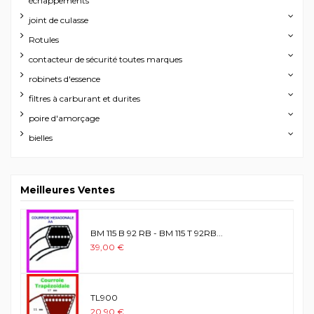
échappements
joint de culasse
Rotules
contacteur de sécurité toutes marques
robinets d'essence
filtres à carburant et durites
poire d'amorçage
bielles
Meilleures Ventes
BM 115 B 92 RB - BM 115 T 92RB...
39,00 €
TL900
20,90 €