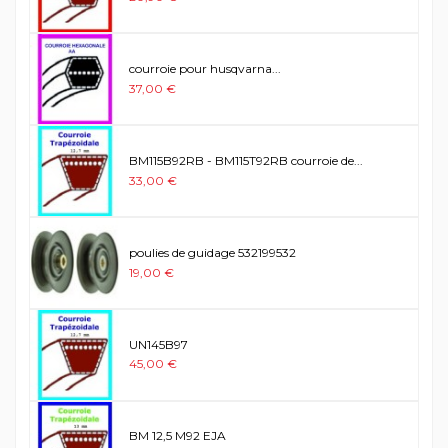
courroie pour husqvarna...
37,00 €
BM115B92RB - BM115T92RB courroie de...
33,00 €
poulies de guidage 532199532
19,00 €
UN145B97
45,00 €
BM 12,5 M92 EJA