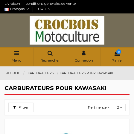
Livraison
conditions generales de vente
Français
EUR €
0
Menu
Rechercher
Connexion
Panier
ACCUEIL
CARBURATEURS
CARBURATEURS POUR KAWASAKI
CARBURATEURS POUR KAWASAKI
Filtrer
Pertinence
2