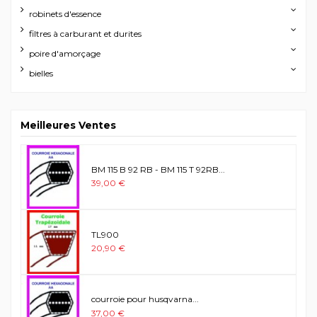
robinets d'essence
filtres à carburant et durites
poire d'amorçage
bielles
Meilleures Ventes
BM 115 B 92 RB - BM 115 T 92RB...
39,00 €
TL900
20,90 €
courroie pour husqvarna...
37,00 €