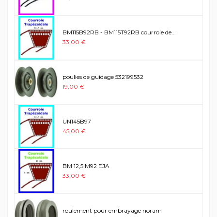
BM115B92RB - BM115T92RB courroie de...
33,00 €
poulies de guidage 532199532
19,00 €
UN145B97
45,00 €
BM 12,5 M92 EJA
33,00 €
roulement pour embrayage noram