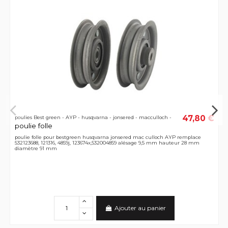
47,80 €
poulies Best green - AYP - husqvarna - jonsered - macculloch -
poulie folle
poulie folle pour bestgreen husqvarna jonsered mac culloch AYP remplace
532123688, 121316, 4859j, 123674x,532004859 alésage 9,5 mm hauteur 28 mm
diamètre 91 mm
Ajouter au panier