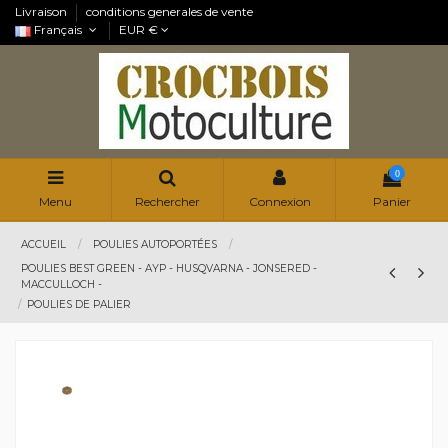
Livraison
conditions generales de vente
Français
EUR €
0
Menu
Rechercher
Connexion
Panier
ACCUEIL
POULIES AUTOPORTÉES
POULIES BEST GREEN - AYP - HUSQVARNA - JONSERED -
MACCULLOCH -
POULIES DE PALIER