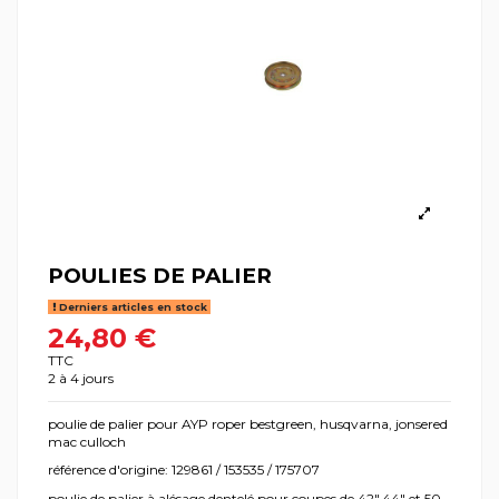
POULIES DE PALIER
Derniers articles en stock
24,80 €
TTC
2 à 4 jours
poulie de palier pour AYP roper bestgreen, husqvarna, jonsered
mac culloch
référence d'origine: 129861 / 153535 / 175707
poulie de palier à alésage dentelé pour coupes de 42",44" et 50