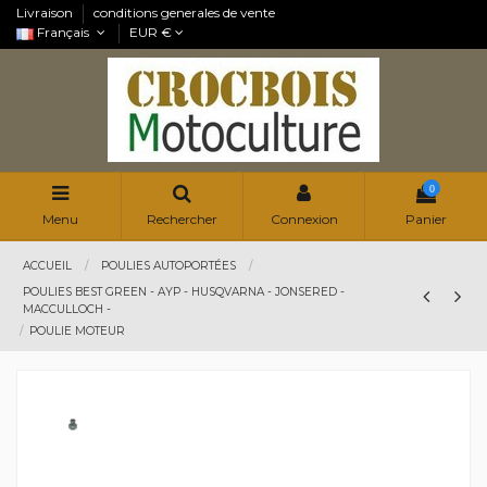
Livraison
conditions generales de vente
Français
EUR €
0
Menu
Rechercher
Connexion
Panier
ACCUEIL
POULIES AUTOPORTÉES
POULIES BEST GREEN - AYP - HUSQVARNA - JONSERED -
MACCULLOCH -
POULIE MOTEUR