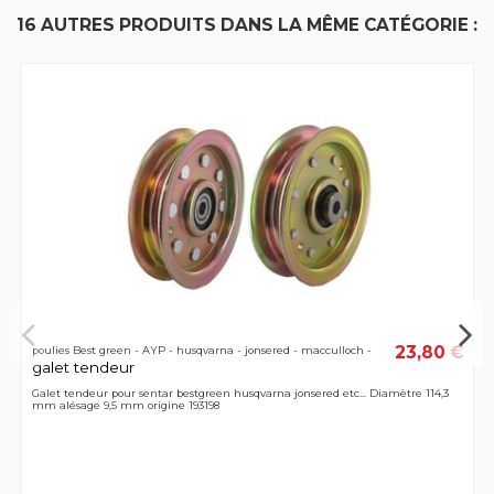
16 AUTRES PRODUITS DANS LA MÊME CATÉGORIE :
23,80 €
poulies Best green - AYP - husqvarna - jonsered - macculloch -
galet tendeur
Galet tendeur pour sentar bestgreen husqvarna jonsered etc... Diamètre 114,3
mm alésage 9,5 mm origine 193198