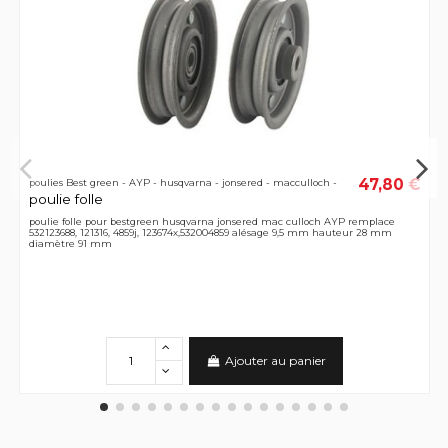
47,80 €
poulies Best green - AYP - husqvarna - jonsered - macculloch -
poulie folle
poulie folle pour bestgreen husqvarna jonsered mac culloch AYP remplace
532123688, 121316, 4859j, 123674x,532004859 alésage 9,5 mm hauteur 28 mm
diamètre 91 mm
Ajouter au panier