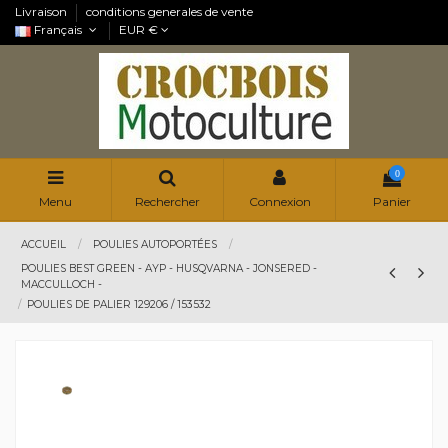
Livraison
conditions generales de vente
Français
EUR €
0
Menu
Rechercher
Connexion
Panier
ACCUEIL
POULIES AUTOPORTÉES
POULIES BEST GREEN - AYP - HUSQVARNA - JONSERED -
MACCULLOCH -
POULIES DE PALIER 129206 / 153532