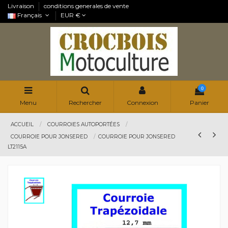
Livraison
conditions generales de vente
Français
EUR €
0
Menu
Rechercher
Connexion
Panier
ACCUEIL
COURROIES AUTOPORTÉES
COURROIE POUR JONSERED
COURROIE POUR JONSERED
LT2115A