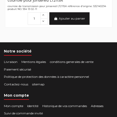
courroie pour jonsered LT2115A
courroie de transmission pour jonsered LT2115A référence d'origine: 532140294
produit NO. 954 13 02-11
Ajouter au panier
Notre société
Livraison
Mentions légales
conditions generales de vente
Paiement sécurisé
Politique de protection des données à caractère personnel
Contactez-nous
sitemap
Mon compte
Mon compte
Identité
Historique de vos commandes
Adresses
Suivi de commande invité