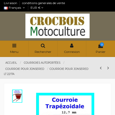
Livraison
conditions generales de vente
Français
EUR €
0
Menu
Rechercher
Connexion
Panier
ACCUEIL
COURROIES AUTOPORTÉES
COURROIE POUR JONSERED
COURROIE POUR JONSERED
LT 2217A