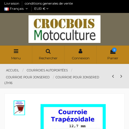
Livraison
conditions generales de vente
Français
EUR €
0
Menu
Rechercher
Connexion
Panier
ACCUEIL
COURROIES AUTOPORTÉES
COURROIE POUR JONSERED
COURROIE POUR JONSERED
LTH16