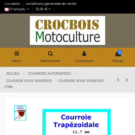
Livraison
conditions generales de vente
Français
EUR €
0
Menu
Rechercher
Connexion
Panier
ACCUEIL
COURROIES AUTOPORTÉES
COURROIE POUR JONSERED
COURROIE POUR JONSERED
LT18A