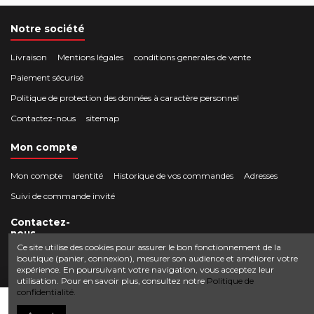
Notre société
Livraison
Mentions légales
conditions generales de vente
Paiement sécurisé
Politique de protection des données à caractère personnel
Contactez-nous
sitemap
Mon compte
Mon compte
Identité
Historique de vos commandes
Adresses
Suivi de commande invité
Contactez-
nous
Ce site utilise des cookies pour assurer le bon fonctionnement de la
boutique (panier, connexion), mesurer son audience et améliorer votre
Crocbois-motoculture.com
expérience. En poursuivant votre navigation, vous acceptez leur
0624436257
50 route de Villefort 48800 Pied-de-Borne
utilisation. Pour en savoir plus, consultez notre
Politique de
confidentialité.
contact@crocbois-motoculture.com
Ajouter au panier