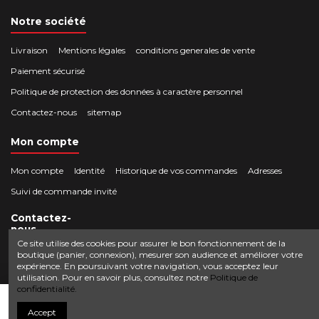
Notre société
Livraison
Mentions légales
conditions generales de vente
Paiement sécurisé
Politique de protection des données à caractère personnel
Contactez-nous
sitemap
Mon compte
Mon compte
Identité
Historique de vos commandes
Adresses
Suivi de commande invité
Contactez-
nous
Ce site utilise des cookies pour assurer le bon fonctionnement de la
boutique (panier, connexion), mesurer son audience et améliorer votre
Crocbois-motoculture.com
expérience. En poursuivant votre navigation, vous acceptez leur
0624436257
50 route de Villefort 48800 Pied-de-Borne
utilisation. Pour en savoir plus, consultez notre
Politique de
confidentialité.
contact@crocbois-motoculture.com
Ajouter au panier
Accept