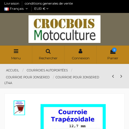
Livraison
conditions generales de vente
Français
EUR €
0
Menu
Rechercher
Connexion
Panier
ACCUEIL
COURROIES AUTOPORTÉES
COURROIE POUR JONSERED
COURROIE POUR JONSERED
LT14A