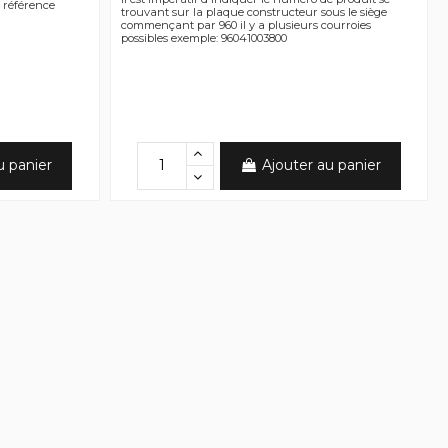
5 référence
trouvant sur la plaque constructeur sous le siège
commençant par 960 il y a plusieurs courroies
possibles exemple: 96041003800
u panier
Ajouter au panier