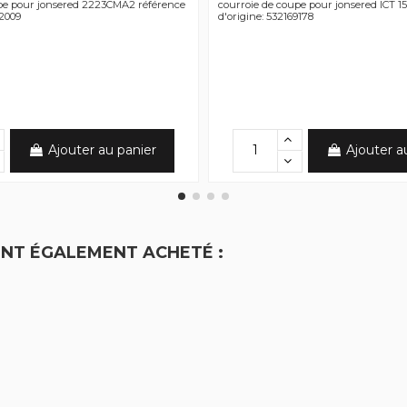
pe pour jonsered 2223CMA2 référence
courroie de coupe pour jonsered ICT 1
02009
d'origine: 532169178
Ajouter au panier
Ajouter a
ONT ÉGALEMENT ACHETÉ :