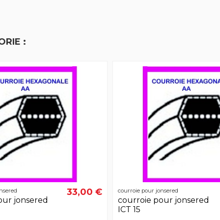
RIE :
33,00 €
onsered
courroie pour jonsered
our jonsered
courroie pour jonsered
ICT 15