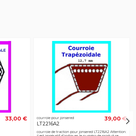
33,00 €
39,00 €
courroie pour jonsered
LT2216A2
courroie de traction pour jonsered LT2216A2 Attention:
il est impératif d'indiquer le numéro de produit se