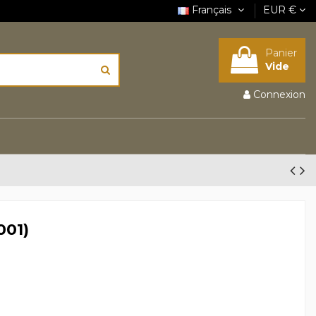
Français
EUR €
Panier
Vide
Connexion
001)