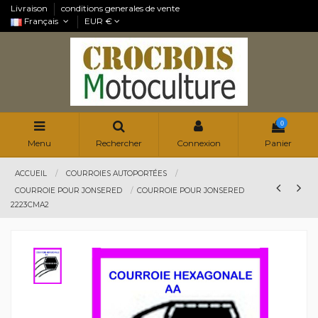
Livraison
conditions generales de vente
Français
EUR €
0
Menu
Rechercher
Connexion
Panier
ACCUEIL
COURROIES AUTOPORTÉES
COURROIE POUR JONSERED
COURROIE POUR JONSERED
2223CMA2