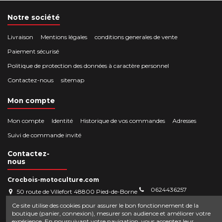
Notre société
Livraison
Mentions légales
conditions generales de vente
Paiement sécurisé
Politique de protection des données à caractère personnel
Contactez-nous
sitemap
Mon compte
Mon compte
Identité
Historique de vos commandes
Adresses
Suivi de commande invité
Contactez-
nous
Crocbois-motoculture.com
0624436257
50 route de Villefort 48800 Pied-de-Borne
contact@crocbois-motoculture.com
Ce site utilise des cookies pour assurer le bon fonctionnement de la
boutique (panier, connexion), mesurer son audience et améliorer votre
expérience. En poursuivant votre navigation, vous acceptez leur