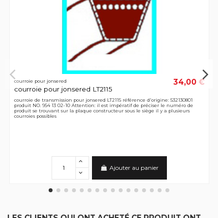
34,00 €
courroie pour jonsered
courroie pour jonsered LT2115
courroie de transmission pour jonsered LT2115 référence d'origine: 532130801
produit NO. 954 13 02-10 Attention: il est impératif de préciser le numéro de
produit se trouvant sur la plaque constructeur sous le siège il y a plusieurs
courroies possibles
Ajouter au panier
LES CLIENTS QUI ONT ACHETÉ CE PRODUIT ONT