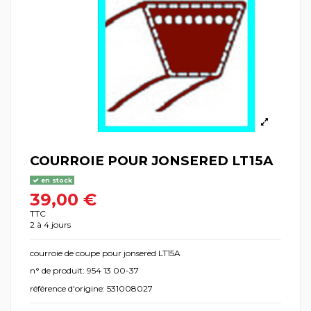
COURROIE POUR JONSERED LT15A
en stock
39,00 €
TTC
2 à 4 jours
courroie de coupe pour jonsered LT15A
n° de produit: 954 13 00-37
référence d'origine: 531008027