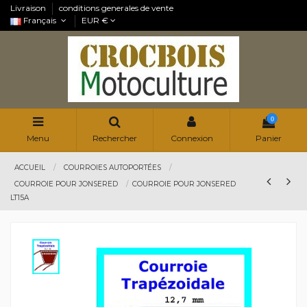
Livraison
conditions generales de vente
Français
EUR €
0
Menu
Rechercher
Connexion
Panier
ACCUEIL
COURROIES AUTOPORTÉES
COURROIE POUR JONSERED
COURROIE POUR JONSERED
LT15A